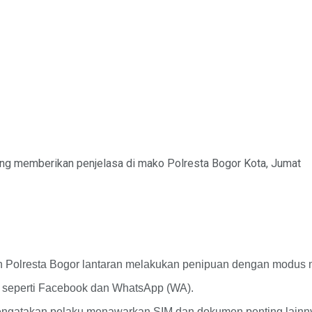
g memberikan penjelasa di mako Polresta Bogor Kota, Jumat
jaran Polresta Bogor lantaran melakukan penipuan dengan modus
al seperti Facebook dan WhatsApp (WA).
engatakan pelaku menawarkan SIM dan dokumen penting lainn