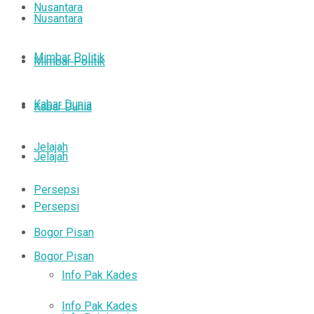
Nusantara
Nusantara
Mimbar Politik
Mimbar Politik
Kabar Dunia
Kabar Dunia
Jelajah
Jelajah
Persepsi
Persepsi
Bogor Pisan
Bogor Pisan
Info Pak Kades
Info Pak Kades