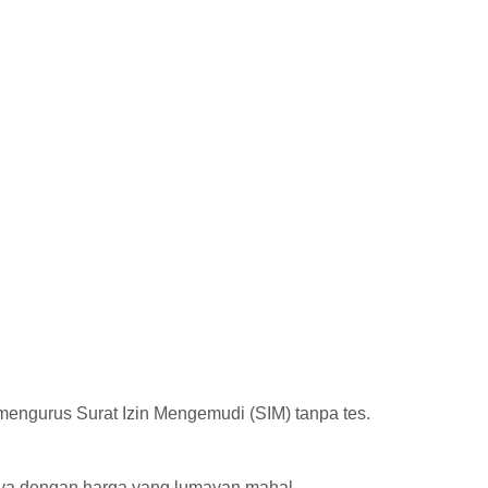
 mengurus Surat Izin Mengemudi (SIM) tanpa tes.
ya dengan harga yang lumayan mahal.