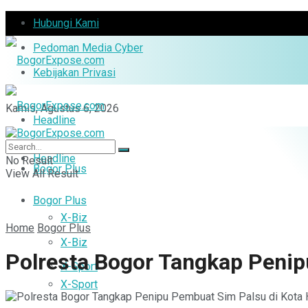
Hubungi Kami
Pedoman Media Cyber
Kebijakan Privasi
Kamis, Agustus 6, 2026
Headline
Headline
No Result
Bogor Plus
View All Result
Bogor Plus
X-Biz
Home
Bogor Plus
X-Biz
Polresta Bogor Tangkap Penip
X-Sport
X-Sport