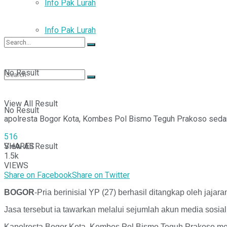
Info Pak Lurah
Info Pak Lurah
No Result
View All Result
No Result
apolresta Bogor Kota, Kombes Pol Bismo Teguh Prakoso sedan
516
SHARES
View All Result
1.5k
VIEWS
Share on Facebook
Share on Twitter
BOGOR
-Pria berinisial YP (27) berhasil ditangkap oleh ja
Jasa tersebut ia tawarkan melalui sejumlah akun media sosi
Kapolresta Bogor Kota, Kombes Pol Bismo Teguh Prakoso m