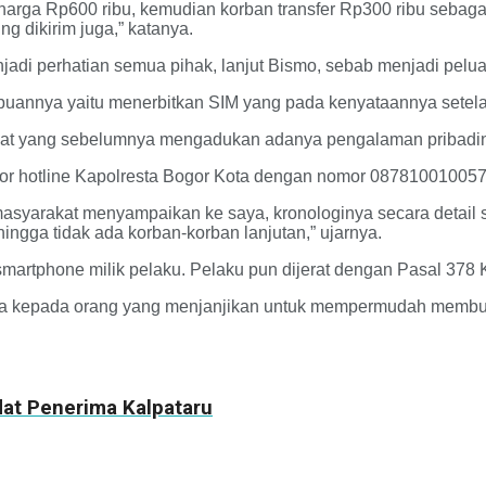
a Rp600 ribu, kemudian korban transfer Rp300 ribu sebagai D
ng dikirim juga,” katanya.
adi perhatian semua pihak, lanjut Bismo, sebab menjadi pelua
ipuannya yaitu menerbitkan SIM yang pada kenyataannya setelah 
akat yang sebelumnya mengadukan adanya pengalaman pribadi
mor hotline Kapolresta Bogor Kota dengan nomor 087810010057
yarakat menyampaikan ke saya, kronologinya secara detail saa
ngga tidak ada korban-korban lanjutan,” ujarnya.
it smartphone milik pelaku. Pelaku pun dijerat dengan Pasal 
a kepada orang yang menjanjikan untuk mempermudah membuatsu
at Penerima Kalpataru