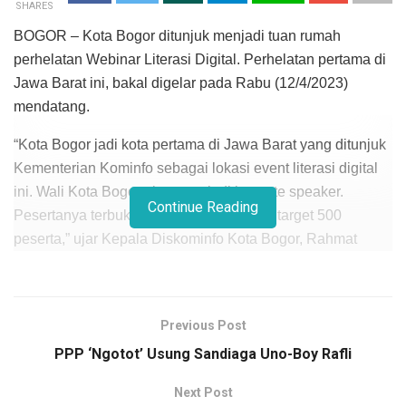
SHARES
BOGOR – Kota Bogor ditunjuk menjadi tuan rumah
perhelatan Webinar Literasi Digital. Perhelatan pertama di
Jawa Barat ini, bakal digelar pada Rabu (12/4/2023)
mendatang.
“Kota Bogor jadi kota pertama di Jawa Barat yang ditunjuk
Kementerian Kominfo sebagai lokasi event literasi digital
ini. Wali Kota Bogor akan menjadi keynote speaker.
Continue Reading
Pesertanya terbuka untuk umum dengan target 500
peserta,” ujar Kepala Diskominfo Kota Bogor, Rahmat
Hidayat, Selasa (4/4/2023).
Tim Program Literasi Digital, Zaki Azhar mengatakan,
webinar literasi digital ini mengangkat tema informasi
Previous Post
hoaks.
PPP ‘Ngotot’ Usung Sandiaga Uno-Boy Rafli
Pihaknya akan mengundang tiga narasumber pada
Next Post