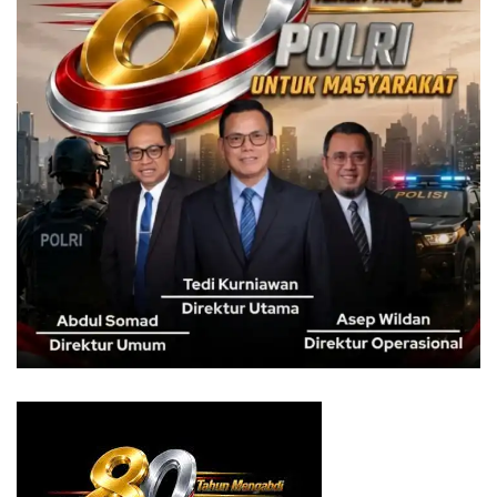
mendapatkan informasi berguna dan positif yang bisa
diterapkan di kehidupan sehari-hari,” katanya. (be-007)
Tags:
Bogor
digital
Kota Bogor
literasi
news
pemkot bogor
terkini
update