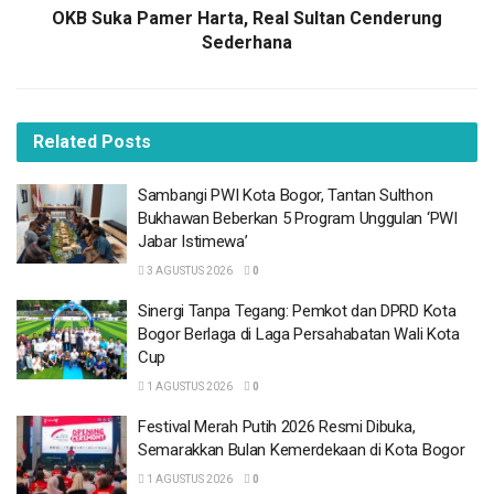
webinar ini yang akan menjelaskan terkait informasi hoaks
OKB Suka Pamer Harta, Real Sultan Cenderung
dan caranya agar masyarakat bisa menyaring informasi
Sederhana
hoaks.
BACA
JUGA
Related
Posts
Sambangi PWI Kota Bogor, Tantan Sulthon
Bukhawan Beberkan 5 Program Unggulan ‘PWI
Sambangi PWI Kota Bogor, Tantan Sulthon
Jabar Istimewa’
Bukhawan Beberkan 5 Program Unggulan ‘PWI
3 AGUSTUS 2026
Jabar Istimewa’
Sinergi Tanpa Tegang: Pemkot dan DPRD Kota
3 AGUSTUS 2026
0
Bogor Berlaga di Laga Persahabatan Wali Kota
Sinergi Tanpa Tegang: Pemkot dan DPRD Kota
Cup
Bogor Berlaga di Laga Persahabatan Wali Kota
1 AGUSTUS 2026
Cup
Festival Merah Putih 2026 Resmi Dibuka,
1 AGUSTUS 2026
0
Semarakkan Bulan Kemerdekaan di Kota
Bogor
Festival Merah Putih 2026 Resmi Dibuka,
1 AGUSTUS 2026
Semarakkan Bulan Kemerdekaan di Kota Bogor
UIKA Luncurkan Program Orang Tua Asuh di
1 AGUSTUS 2026
0