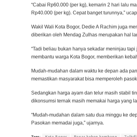
“Cabai Rp60.000 (per kg), kemarin 2 hari lalu m
Rp40.000 (per kg). Cepat banget turunnya,” uc
Wakil Wali Kota Bogor, Dedie A Rachim juga meng
diberikan oleh Mendag Zulhas merupakan hal la
“Tadi beliau bukan hanya sekadar meninjau tapi
membantu warga Kota Bogor, memberikan kebah
Mudah-mudahan dalam waktu ke depan ada panen r
memastikan masyarakat bisa memperoleh pasoka
Sedangkan harga ayam dan telur masih stabil ti
dikonsumsi ternak masih memakai harga yang l
“Mudah-mudahan dalam satu dua minggu ke depan
Pasokan memadai juga,” ujarnya.
Tags:
Kota Bogor
Pasar kebon kembang
Zulkif