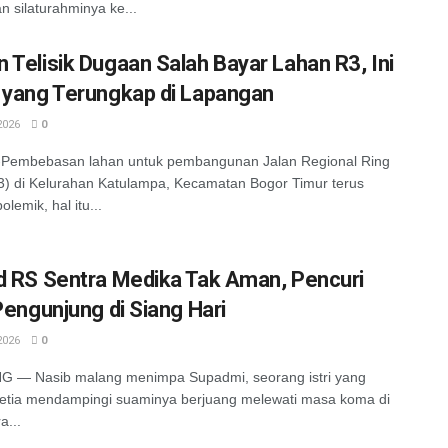
n silaturahminya ke...
 Telisik Dugaan Salah Bayar Lahan R3, Ini
 yang Terungkap di Lapangan
2026
0
embebasan lahan untuk pembangunan Jalan Regional Ring
) di Kelurahan Katulampa, Kecamatan Bogor Timur terus
lemik, hal itu...
d RS Sentra Medika Tak Aman, Pencuri
 Pengunjung di Siang Hari
2026
0
G — Nasib malang menimpa Supadmi, seorang istri yang
etia mendampingi suaminya berjuang melewati masa koma di
a...