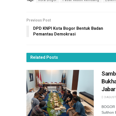
Previous Post
DPD KNPI Kota Bogor Bentuk Badan
Pemantau Demokrasi
Related
Posts
Samba
Bukha
Jabar
3 AGUST
BOGOR —
Sulthon