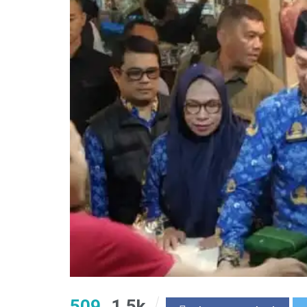
509
1.5k