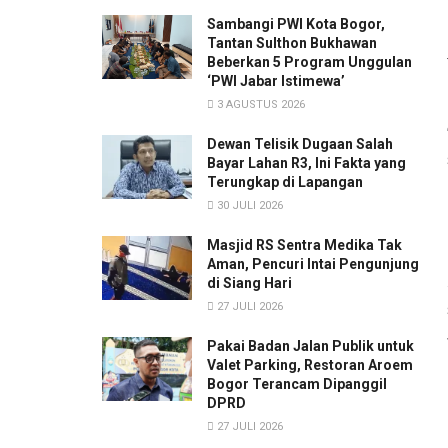
Sambangi PWI Kota Bogor,
Tantan Sulthon Bukhawan
Beberkan 5 Program Unggulan
‘PWI Jabar Istimewa’
3 AGUSTUS 2026
Dewan Telisik Dugaan Salah
Bayar Lahan R3, Ini Fakta yang
Terungkap di Lapangan
30 JULI 2026
Masjid RS Sentra Medika Tak
Aman, Pencuri Intai Pengunjung
di Siang Hari
27 JULI 2026
Pakai Badan Jalan Publik untuk
Valet Parking, Restoran Aroem
Bogor Terancam Dipanggil
DPRD
27 JULI 2026