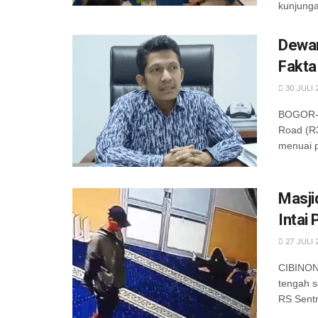
kunjunga
Dewan
Fakta
30 JULI 
BOGOR-P
Road (R3
menuai po
Masji
Intai
27 JULI 
CIBINON
tengah s
RS Sentr