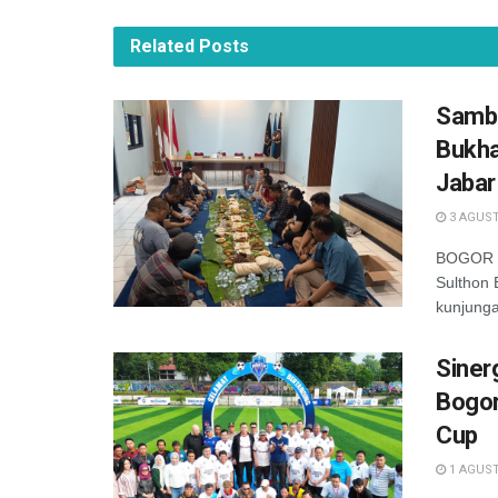
Related
Posts
Samba
Bukha
Jabar
3 AGUST
BOGOR —
Sulthon
kunjunga
Siner
Bogor
Cup
1 AGUST