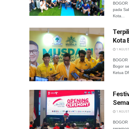
BOGOR –
pada Sab
Kota...
Terpi
Kota 
1 AGUST
BOGOR —
Bogor se
Ketua DP
Festi
Semar
1 AGUST
BOGOR —
seremoni