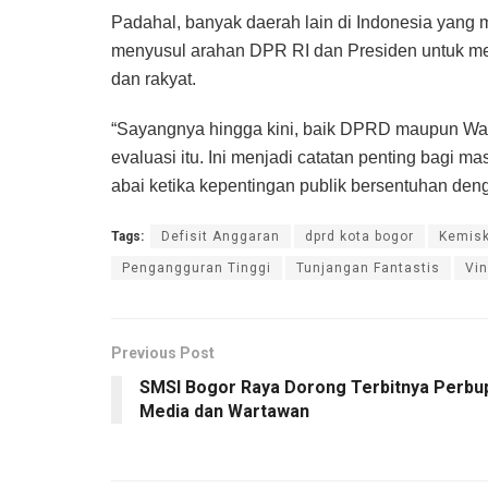
Padahal, banyak daerah lain di Indonesia yang 
menyusul arahan DPR RI dan Presiden untuk me
dan rakyat.
“Sayangnya hingga kini, baik DPRD maupun Wali
evaluasi itu. Ini menjadi catatan penting bagi m
abai ketika kepentingan publik bersentuhan denga
Tags:
Defisit Anggaran
dprd kota bogor
Kemisk
Pengangguran Tinggi
Tunjangan Fantastis
Vin
Previous Post
SMSI Bogor Raya Dorong Terbitnya Perbu
Media dan Wartawan