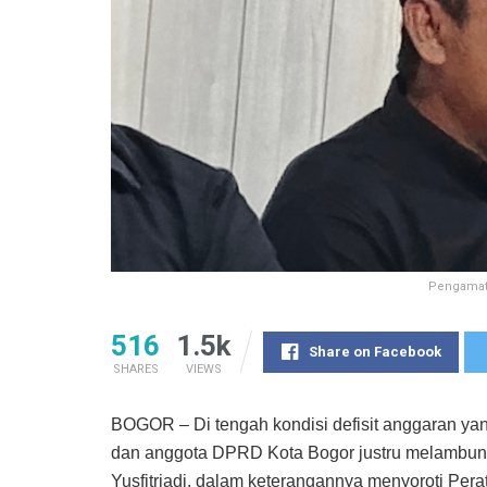
Pengamat P
516
1.5k
Share on Facebook
SHARES
VIEWS
BOGOR – Di tengah kondisi defisit anggaran y
dan anggota DPRD Kota Bogor justru melambung t
Yusfitriadi, dalam keterangannya menyoroti Per