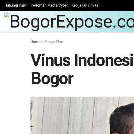
Hubungi Kami
Pedoman Media Cyber
Kebijakan Privasi
Home
Bogor Plus
Vinus Indones
Bogor