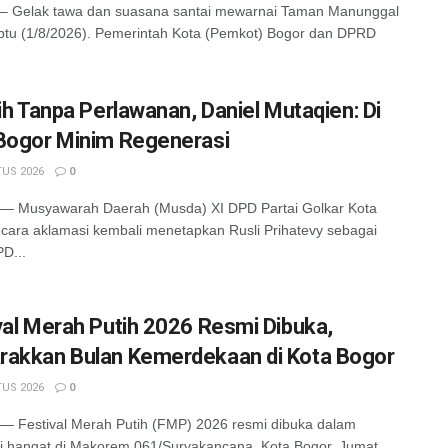
 Gelak tawa dan suasana santai mewarnai Taman Manunggal
tu (1/8/2026). Pemerintah Kota (Pemkot) Bogor dan DPRD
lih Tanpa Perlawanan, Daniel Mutaqien: Di
Bogor Minim Regenerasi
US 2026
0
 Musyawarah Daerah (Musda) XI DPD Partai Golkar Kota
cara aklamasi kembali menetapkan Rusli Prihatevy sebagai
D...
val Merah Putih 2026 Resmi Dibuka,
akkan Bulan Kemerdekaan di Kota Bogor
US 2026
0
 Festival Merah Putih (FMP) 2026 resmi dibuka dalam
 hangat di Makorem 061/Suryakancana, Kota Bogor, Jumat