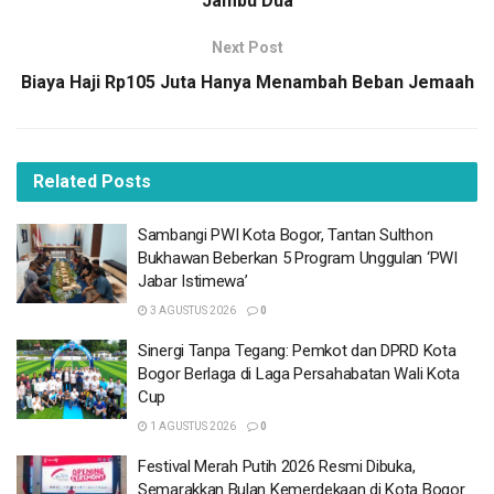
Jambu Dua
Dirinya mengaku tidak terlalu paham mana pasukan Ade
Next Post
Yasin dan mana pasukan Iwan Setiawan, namun ketika
Biaya Haji Rp105 Juta Hanya Menambah Beban Jemaah
pejabat publik negara termasuk kepala daerah
orientasinya lebih dominan adalah kekuasaan.
BACA
Related
JUGA
Posts
Sambangi PWI Kota Bogor, Tantan Sulthon
Sambangi PWI Kota Bogor, Tantan Sulthon
Bukhawan Beberkan 5 Program Unggulan ‘PWI
Bukhawan Beberkan 5 Program Unggulan ‘PWI
Jabar Istimewa’
Jabar Istimewa’
3 AGUSTUS 2026
3 AGUSTUS 2026
0
Sinergi Tanpa Tegang: Pemkot dan DPRD Kota
Sinergi Tanpa Tegang: Pemkot dan DPRD Kota
Bogor Berlaga di Laga Persahabatan Wali Kota
Bogor Berlaga di Laga Persahabatan Wali Kota
Cup
Cup
1 AGUSTUS 2026
1 AGUSTUS 2026
0
Festival Merah Putih 2026 Resmi Dibuka,
Festival Merah Putih 2026 Resmi Dibuka,
Semarakkan Bulan Kemerdekaan di Kota
Bogor
Semarakkan Bulan Kemerdekaan di Kota Bogor