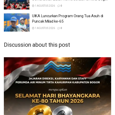
1 AGUSTUS 2026
1 AGUSTUS 2026
0
UIKA Luncurkan Program Orang Tua Asuh di
UIKA Luncurkan Program Orang Tua Asuh di
Puncak Milad ke-65
Puncak Milad ke-65
1 AGUSTUS 2026
1 AGUSTUS 2026
0
Discussion about this post
“Maka dari itu masyarakat jangan berharap bisa melihat
kinerja pemerintahan lebih baik, yang ada hanyalah
perilaku konspiratif untuk saling mengamankan kekuasaan
dan saling mengamankan orientasi politik,” jelasnya.
Selain itu ia mengungkapkan bahwa Iwan Setiawan
menjadi kandidat terkuat menjadi Calon Bupati Bogor
pada Pilkada 2024 mendatang, sehingga masalah ini lebih
kuat dari segi politisi yang terjadi di Daerah Kabupaten
Bogor.