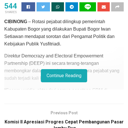
544
SHARES
CIBINONG
– Rotasi pejabat dilingkup pemerintah
Kabupaten Bogor yang dilakukan Bupati Bogor Iwan
Setiawan mendapat sorotan dari Pengamat Politik dan
Kebijakan Publik Yusfitriadi.
Direktur Democrazy and Electoral Empowerment
Partnership (DEEP) ini secara terang-terangan
membongkar dalang rotasi dan mutasi para pejabat yang
Continue Reading
sudah terjadi kali ketiga.
“Secara yuridis, aktor dari semua penataan SDM di
lingkungan Pemerintah Kabupaten Bogor adalah Bupati
Bogor. Namun secara the facto, ketika dominasi orientasi
politik lebih kuat, artinya bupati tidak sendirian, karena
Previous Post
orientasi politik adalah orientasi kolektif,” katanya,
Komisi II Apresiasi Progres Cepat Pembangunan Pasar
mengutip PAKAR.