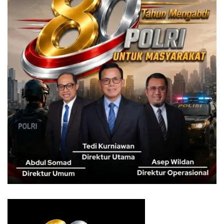
“Iwan Setiawan ini kan merupakan ketua DPC Partai di
Kabupaten Bogor dan mempunyai kepentingan untuk
memenangkan calonnya dan kontestasi pemilihan
presiden. Sehingga masalah profesionalisme, kompetensi,
rekam jejak dan lain-lain dalam menentukan pasukan di
lingkungan pemerintah kabupaten bogor, dan tidak lagi
menjadi pertimbangan utama,” katanya. (be-031)
Tags:
bupati bogor
kabupaten bogor
rotasi pejabat
Yusfitriadi