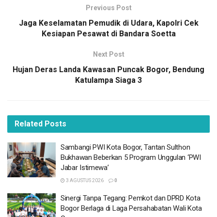
Previous Post
“Tim Jaksa eksekutor dan Kasubsi penuntutan melakukan
Jaga Keselamatan Pemudik di Udara, Kapolri Cek
penangkapan tersangka Hasan Sjafei di Jalan SICC
Kesiapan Pesawat di Bandara Soetta
Sentul. Yang bersangkutan dihukum selama 4 bulan
Next Post
penjara dan dinyatakan terbukti bersalah melakukan dan
Hujan Deras Landa Kawasan Puncak Bogor, Bendung
turut serta memalsukan salah satu data bukti otentik
Katulampa Siaga 3
Sertifikat tanah milik PT Sentul City,” kata Widi, sapaan
akrab Widiyanto, Minggu (23/4/2023).
Sementara itu, Jaksa Penuntut Umum (JPU) Kejari
Related
Posts
Kabupaten Bogor, Anita menambahkan, awalnya perkara
yang menjerat HSF ini disidangkan mulai tanggal 24 Mei
Sambangi PWI Kota Bogor, Tantan Sulthon
2019. Kemudian ada beberapa upaya hukum di
Bukhawan Beberkan 5 Program Unggulan ‘PWI
Pengadilan Negeri Cibinong yang menyatakan
Jabar Istimewa’
kadaluarsa.
3 AGUSTUS 2026
0
Sinergi Tanpa Tegang: Pemkot dan DPRD Kota
BACA
JUGA
Bogor Berlaga di Laga Persahabatan Wali Kota