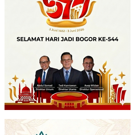
Sjafei bersama dengan Lili Putri Danawinata dalam
melakukan perbuatannya. Namun rekan Hasan ini masih
belum saja diajukan berkas perkara dari penyidik Polres
Bogor,” tuturnya.
Atas perbuatannya, terpidana dijerat dengan Pasal 266,
yang bersangkutan turut serta memalsukan keterangan,
kedalam satu akta otentik kedua sertifikat itu berada di atas
SHGB milik Sentul City dengan luas total 2.630. Atas
perbuatannya Sentul City dirugikan senilai Rp20 miliar.
(be-007)
Tags:
Kejari cibinong
kejati jabar
lebaran
Pemalsuan
terkini
tersangka
update