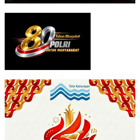
menggunakan sebagai alamat KTP sedangkan
domisilinya di daerah Sentul Babakan Madang.
“Kita sudah melakukan upaya melakukan penangkapan di
kediaman awal. Akan tetapi ketika tim mendatangi
kediamanya tersebut, Terpidana sudah tidak dikenali
sehingga kami kesulitan untuk mencari informasi
keberadaannya hingga buron selama 2 tahun,” jelasnya.
Upaya pencarian terus dilakukan, tambah Anita, hingga
akhirnya HSF berhasil ditangkap di bilangan Sentul.
“Alhamdulillah setelah mendapatkan informasi keberadaan
tersangka maka kami berhasil menangkapnya,”
Ia menuturkan, total tersangka seharusnya dua orang.
Namun untuk satu tersangka bernama Lili Putri
Danawinata, informasinya belum juga diajukan oleh
Penyidik. “Tersangka ada 2, karena tersangka Hasan