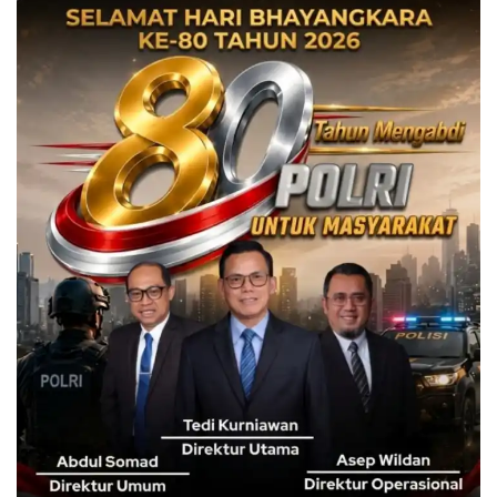
“Kejadiannya memang waktu itu pada tahun 1999 baru
diketahui oleh pelapor yakni Sentul City, pada tahun 2017.
Jadi perkara ini awalnya dinyatakan kadaluarsa oleh
Pengadilan Negeri Cibinong. Namun oleh tim Jaksa,
ditemukan perkara ini belum kadaluarsa karena diketahui
oleh pelapor pada tahun 2017. Sedangkan sertifikat itu
sudah ada pada tahun 1997,” ujarnya.
Atas pelaporan Sentul City, kata Anita, mereka memiliki
SHGB No 1169 Bojongkoneng atas nama Sentul City.
Sedangkan HSF memalsukan sertifikat dengan nomor 215
dengan luas 1.240 meter dan sertifikat nomor 217 dengan
luas 1.390 meter.
Setelah terbukti bersalah, lanjut Anita, Tim Jaksa kemudian
melakukan penangkapan. Namun, saat hendak ditangkap
di kediaman Hasan Sjafei sesuai KTP, di Kecamatan
Rancabungur, Kabupaten Bogor, terdakwa hanya