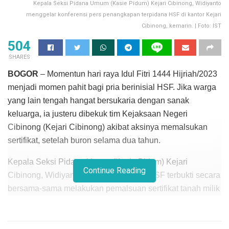
Kepala Seksi Pidana Umum (Kasie Pidum) Kejari Cibinong, Widiyanto
menggelar konferensi pers penangkapan terpidana HSF di kantor Kejari
Cibinong, kemarin. | Foto: IST
504
SHARES
BOGOR
– Momentun hari raya Idul Fitri 1444 Hijriah/2023
menjadi momen pahit bagi pria berinisial HSF. Jika warga
yang lain tengah hangat bersukaria dengan sanak
keluarga, ia justeru dibekuk tim Kejaksaan Negeri
Cibinong (Kejari Cibinong) akibat aksinya memalsukan
sertifikat, setelah buron selama dua tahun.
Kepala Seksi Pidana Umum (Kasie Pidum) Kejari
Continue Reading
Cibinong, Widiyanto mengungkapkan, HSF terbukti secara
bersama-sama melakukan pemalsuan sertifikat tanah milik
PT Sentul City dengan surat SHGB 1169 Bojong Koneng,
di Desa Bojong Koneng, Kecamatan Babakan Madang,
Kabupaten Bogor.