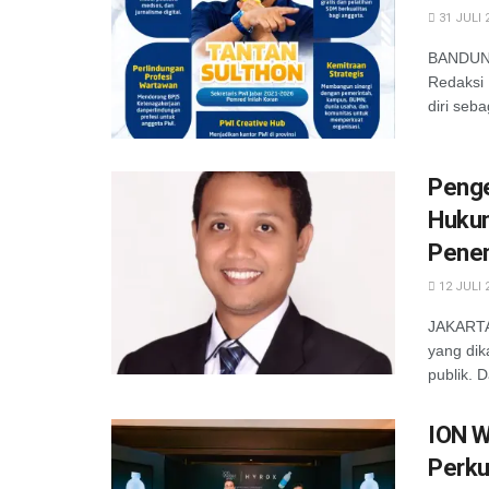
31 JULI 
BANDUNG
Redaksi 
diri seba
Penge
Hukum
Penen
12 JULI 
JAKARTA 
yang dik
publik. D
ION W
Perku