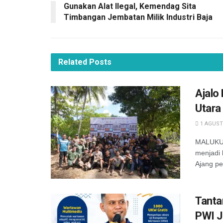
Gunakan Alat Ilegal, Kemendag Sita
Timbangan Jembatan Milik Industri Baja
Related
Posts
Ajalo
Utara
1 AGUST
MALUKU -
menjadi 
Ajang pe
Tanta
PWI J