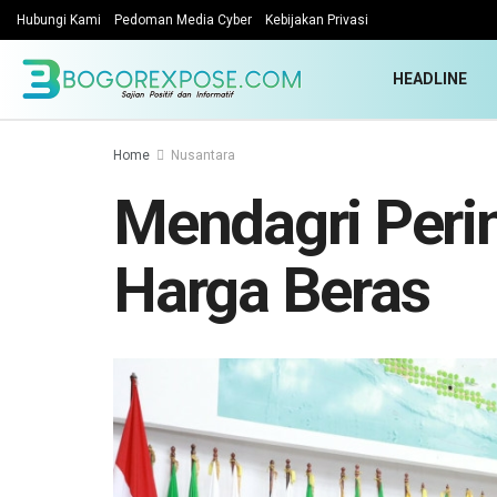
Hubungi Kami
Pedoman Media Cyber
Kebijakan Privasi
HEADLINE
Home
Nusantara
Mendagri Peri
Harga Beras