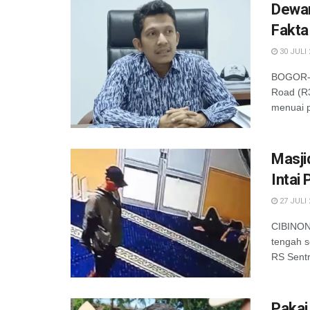
Dewan
Fakta
30 JULI 
BOGOR-P
Road (R3
menuai po
Masji
Intai
27 JULI 
CIBINON
tengah s
RS Sentr
Pakai