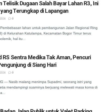
 Telisik Dugaan Salah Bayar Lahan R3, Ini
 yang Terungkap di Lapangan
2026
0
embebasan lahan untuk pembangunan Jalan Regional Ring
) di Kelurahan Katulampa, Kecamatan Bogor Timur terus
lemik, hal itu...
d RS Sentra Medika Tak Aman, Pencuri
 Pengunjung di Siang Hari
2026
0
G — Nasib malang menimpa Supadmi, seorang istri yang
etia mendampingi suaminya berjuang melewati masa koma di
a...
 Badan Jalan Publik untuk Valet Parking,