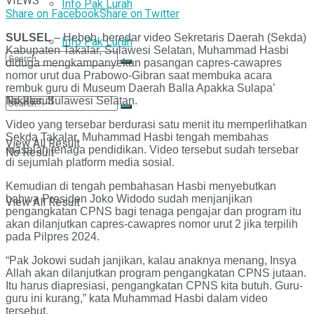
VIEWS
Info Pak Lurah
Share on Facebook
Share on Twitter
SULSEL
– Heboh, beredar video Sekretaris Daerah (Sekda)
Info Pak Lurah
Kabupaten Takalar, Sulawesi Selatan, Muhammad Hasbi
diduga mengkampanyekan pasangan capres-cawapres
nomor urut dua Prabowo-Gibran saat membuka acara
rembuk guru di Museum Daerah Balla Apakka Sulapa’
No Result
Takalar, Sulawesi Selatan.
Video yang tersebar berdurasi satu menit itu memperlihatkan
Sekda Takalar, Muhammad Hasbi tengah membahas
View All Result
masalah tenaga pendidikan. Video tersebut sudah tersebar
No Result
di sejumlah platform media sosial.
Kemudian di tengah pembahasan Hasbi menyebutkan
bahwa Presiden Joko Widodo sudah menjanjikan
View All Result
pengangkatan CPNS bagi tenaga pengajar dan program itu
akan dilanjutkan capres-cawapres nomor urut 2 jika terpilih
pada Pilpres 2024.
“Pak Jokowi sudah janjikan, kalau anaknya menang, Insya
Allah akan dilanjutkan program pengangkatan CPNS jutaan.
Itu harus diapresiasi, pengangkatan CPNS kita butuh. Guru-
guru ini kurang,” kata Muhammad Hasbi dalam video
tersebut.