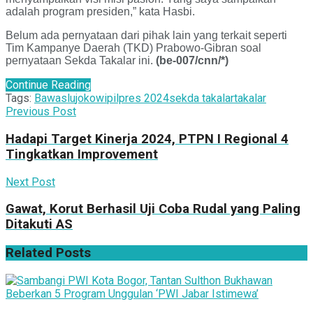
adalah program presiden,” kata Hasbi.
Belum ada pernyataan dari pihak lain yang terkait seperti
Tim Kampanye Daerah (TKD) Prabowo-Gibran soal
pernyataan Sekda Takalar ini.
(be-007/cnn/*)
Continue Reading
Tags:
Bawaslu
jokowi
pilpres 2024
sekda takalar
takalar
Previous Post
Hadapi Target Kinerja 2024, PTPN I Regional 4
Tingkatkan Improvement
Next Post
Gawat, Korut Berhasil Uji Coba Rudal yang Paling
Ditakuti AS
Related
Posts