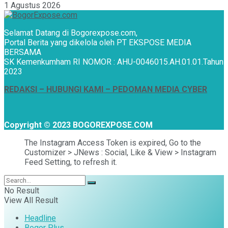
1 Agustus 2026
Selamat Datang di Bogorexpose.com,
Portal Berita yang dikelola oleh PT EKSPOSE MEDIA
BERSAMA
SK Kemenkumham RI NOMOR : AHU-0046015.AH.01.01.Tahun
2023
REDAKSI –
HUBUNGI KAMI
– PEDOMAN MEDIA CYBER
Copyright © 2023 BOGOREXPOSE.COM
The Instagram Access Token is expired, Go to the
Customizer > JNews : Social, Like & View > Instagram
Feed Setting, to refresh it.
No Result
View All Result
Headline
Bogor Plus