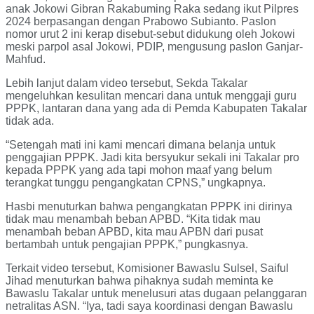
anak Jokowi Gibran Rakabuming Raka sedang ikut Pilpres
2024 berpasangan dengan Prabowo Subianto. Paslon
nomor urut 2 ini kerap disebut-sebut didukung oleh Jokowi
meski parpol asal Jokowi, PDIP, mengusung paslon Ganjar-
Mahfud.
Lebih lanjut dalam video tersebut, Sekda Takalar
mengeluhkan kesulitan mencari dana untuk menggaji guru
PPPK, lantaran dana yang ada di Pemda Kabupaten Takalar
tidak ada.
“Setengah mati ini kami mencari dimana belanja untuk
penggajian PPPK. Jadi kita bersyukur sekali ini Takalar pro
kepada PPPK yang ada tapi mohon maaf yang belum
terangkat tunggu pengangkatan CPNS,” ungkapnya.
Hasbi menuturkan bahwa pengangkatan PPPK ini dirinya
tidak mau menambah beban APBD. “Kita tidak mau
menambah beban APBD, kita mau APBN dari pusat
bertambah untuk pengajian PPPK,” pungkasnya.
Terkait video tersebut, Komisioner Bawaslu Sulsel, Saiful
Jihad menuturkan bahwa pihaknya sudah meminta ke
Bawaslu Takalar untuk menelusuri atas dugaan pelanggaran
netralitas ASN. “Iya, tadi saya koordinasi dengan Bawaslu