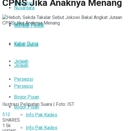
CPNS Jika Anaknya Menang
Nusantara
Nusantara
Mimbar Politik
Mimbar Politik
Kabar Dunia
Kabar Dunia
Jelajah
Jelajah
Persepsi
Persepsi
Bogor Pisan
Ilustrasi Pelipatan Suara | Foto: IST
Bogor Pisan
512
Info Pak Kades
SHARES
1.5k
Info Pak Kades