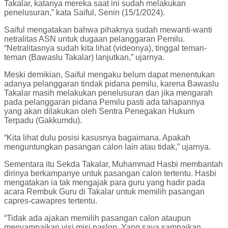
Takalar, katanya mereka saat ini sudah melakukan
penelusuran,” kata Saiful, Senin (15/1/2024).
Saiful mengatakan bahwa pihaknya sudah mewanti-wanti
netralitas ASN untuk dugaan pelanggaran Pemilu.
“Netralitasnya sudah kita lihat (videonya), tinggal teman-
teman (Bawaslu Takalar) lanjutkan,” ujarnya.
Meski demikian, Saiful mengaku belum dapat menentukan
adanya pelanggaran tindak pidana pemilu, karena Bawaslu
Takalar masih melakukan penelusuran dan jika mengarah
pada pelanggaran pidana Pemilu pasti ada tahapannya
yang akan dilakukan oleh Sentra Penegakan Hukum
Terpadu (Gakkumdu).
“Kita lihat dulu posisi kasusnya bagaimana. Apakah
menguntungkan pasangan calon lain atau tidak,” ujarnya.
Sementara itu Sekda Takalar, Muhammad Hasbi membantah
dirinya berkampanye untuk pasangan calon tertentu. Hasbi
mengatakan ia tak mengajak para guru yang hadir pada
acara Rembuk Guru di Takalar untuk memilih pasangan
capres-cawapres tertentu.
“Tidak ada ajakan memilih pasangan calon ataupun
menyampaikan visi misi paslon. Yang saya sampaikan