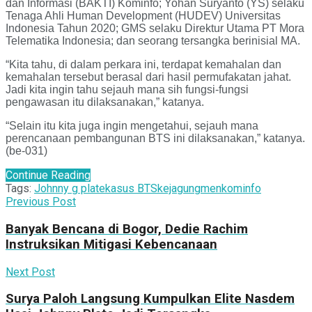
dan Informasi (BAKTI) Kominfo; Yohan Suryanto (YS) selaku
Tenaga Ahli Human Development (HUDEV) Universitas
Indonesia Tahun 2020; GMS selaku Direktur Utama PT Mora
Telematika Indonesia; dan seorang tersangka berinisial MA.
“Kita tahu, di dalam perkara ini, terdapat kemahalan dan
kemahalan tersebut berasal dari hasil permufakatan jahat.
Jadi kita ingin tahu sejauh mana sih fungsi-fungsi
pengawasan itu dilaksanakan,” katanya.
“Selain itu kita juga ingin mengetahui, sejauh mana
perencanaan pembangunan BTS ini dilaksanakan,” katanya.
(be-031)
Continue Reading
Tags:
Johnny g plate
kasus BTS
kejagung
menkominfo
Previous Post
Banyak Bencana di Bogor, Dedie Rachim
Instruksikan Mitigasi Kebencanaan
Next Post
Surya Paloh Langsung Kumpulkan Elite Nasdem