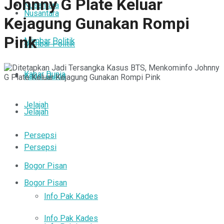
Johnny G Plate Keluar
Nusantara
Nusantara
Kejagung Gunakan Rompi
Pink
Mimbar Politik
Mimbar Politik
Kabar Dunia
Kabar Dunia
Jelajah
Jelajah
Persepsi
Persepsi
Bogor Pisan
Bogor Pisan
Info Pak Kades
Info Pak Kades