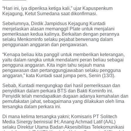
“Hari ini, iya diperiksa ketiga kali,” ujar Kapuspenkum
Kejagung, Ketut Sumedana saat dikonfirmasi.
Sebelumnya, Dirdik Jampidsus Kejagung Kuntadi
menjelaskan alasan memanggil Plate untuk menjalani
pemeriksaan kedua kalinya. Berkaitan dengan perannya
selaku Menkominfo selaku pejabat berwenang dalam
penggunaan anggaran dan pengawasan.
“Kenapa beliau kita panggil untuk memberikan keterangan,
yaitu dalam rangka untuk mendalami peran beliau sebagai
pengguna anggaran. Kita ingin tahu sejauh mana
pengawasan dan pertanggungjawaban selaku pengguna
anggaran,” kata Kuntadi saat jumpa pers, Senin (13/3).
Sebab, Kuntadi mengungkap dari hasil pemeriksaan dan
penyidikan dalam perkara BTS dan Bakti Kominfo ini.
Penyidik telah mendapatkan dugaan adanya kemahalan dan
pemufakatan jahat, sebagaimana yang dilakukan oleh lima
tersangka dalam perkara ini.
Di mana kelima tersangka yakni; Komisaris PT Solitech
Media Sinergy berinisial IH; Anang Achmad Latif (AAL)
selaku Direktur Utama Badan Aksesibilitas Telekomunikasi