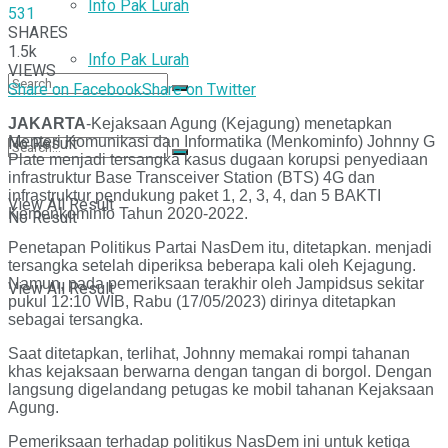
Info Pak Lurah
531
SHARES
1.5k
Info Pak Lurah
VIEWS
Share on Facebook
Share on Twitter
JAKARTA
-Kejaksaan Agung (Kejagung) menetapkan
Menteri Komunikasi dan Informatika (Menkominfo) Johnny G
No Result
Plate menjadi tersangka kasus dugaan korupsi penyediaan
infrastruktur Base Transceiver Station (BTS) 4G dan
infrastruktur pendukung paket 1, 2, 3, 4, dan 5 BAKTI
View All Result
Kemenkominfo Tahun 2020-2022.
No Result
Penetapan Politikus Partai NasDem itu, ditetapkan. menjadi
tersangka setelah diperiksa beberapa kali oleh Kejagung.
Namun, pada pemeriksaan terakhir oleh Jampidsus sekitar
View All Result
pukul 12:10 WIB, Rabu (17/05/2023) dirinya ditetapkan
sebagai tersangka.
Saat ditetapkan, terlihat, Johnny memakai rompi tahanan
khas kejaksaan berwarna dengan tangan di borgol. Dengan
langsung digelandang petugas ke mobil tahanan Kejaksaan
Agung.
Pemeriksaan terhadap politikus NasDem ini untuk ketiga