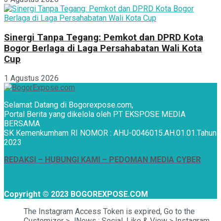
Sinergi Tanpa Tegang: Pemkot dan DPRD Kota
Bogor Berlaga di Laga Persahabatan Wali Kota
Cup
1 Agustus 2026
Selamat Datang di Bogorexpose.com,
Portal Berita yang dikelola oleh PT EKSPOSE MEDIA
BERSAMA
SK Kemenkumham RI NOMOR : AHU-0046015.AH.01.01.Tahun
2023
REDAKSI –
HUBUNGI KAMI
– PEDOMAN MEDIA CYBER
Copyright © 2023 BOGOREXPOSE.COM
The Instagram Access Token is expired, Go to the
Customizer > JNews : Social, Like & View > Instagram