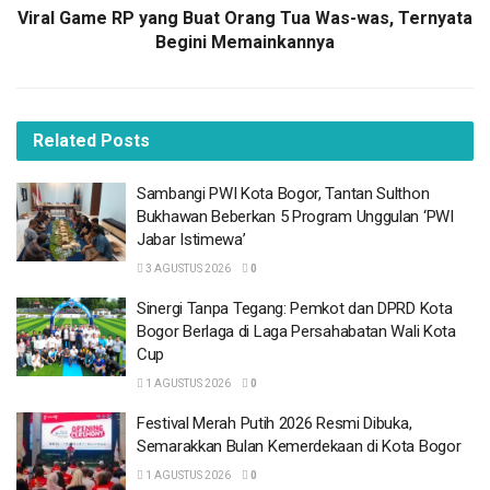
jenis benzo,” ungkap Eka.
Viral Game RP yang Buat Orang Tua Was-was, Ternyata
Begini Memainkannya
BACA
JUGA
Sambangi PWI Kota Bogor, Tantan Sulthon
Bukhawan Beberkan 5 Program Unggulan ‘PWI
Related
Posts
Jabar Istimewa’
3 AGUSTUS 2026
Sambangi PWI Kota Bogor, Tantan Sulthon
Sinergi Tanpa Tegang: Pemkot dan DPRD Kota
Bukhawan Beberkan 5 Program Unggulan ‘PWI
Bogor Berlaga di Laga Persahabatan Wali Kota
Jabar Istimewa’
Cup
3 AGUSTUS 2026
0
1 AGUSTUS 2026
Sinergi Tanpa Tegang: Pemkot dan DPRD Kota
Festival Merah Putih 2026 Resmi Dibuka,
Bogor Berlaga di Laga Persahabatan Wali Kota
Semarakkan Bulan Kemerdekaan di Kota
Cup
Bogor
1 AGUSTUS 2026
1 AGUSTUS 2026
0
UIKA Luncurkan Program Orang Tua Asuh di
Festival Merah Putih 2026 Resmi Dibuka,
Puncak Milad ke-65
Semarakkan Bulan Kemerdekaan di Kota Bogor
1 AGUSTUS 2026
1 AGUSTUS 2026
0