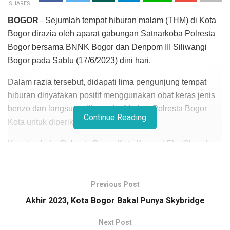
SHARES
BOGOR
– Sejumlah tempat hiburan malam (THM) di Kota
Bogor dirazia oleh aparat gabungan Satnarkoba Polresta
Bogor bersama BNNK Bogor dan Denpom III Siliwangi
Bogor pada Sabtu (17/6/2023) dini hari.
Dalam razia tersebut, didapati lima pengunjung tempat
hiburan dinyatakan positif menggunakan obat keras jenis
benzo dan langsung dibawa ke Markas Polresta Bogor
Continue Reading
Kota untuk diperiksa lanjutan.
Kasatnarkoba Polresta Bogor Kota Kompol Eka Chandra
Mulyana mengatakan, lima pengunjung ini positif
menggunakan obat keras jenis benzo, guna pemeriksaan
lebih lanjut mereka harus menjalani pemeriksaan di
Previous Post
markas Polresta.
Akhir 2023, Kota Bogor Bakal Punya Skybridge
“Lima positif obat keras, yaitu semacam obat penenang,
Next Post