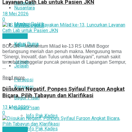
Layanan Cath Lab untuk Pasien JKN
Nusantara
Nusantara
18 Mei 2026
0
Mimbar Politik
Mimbar Politik
Bogor Pisan
Kabar Dunia
Kabar Dunia
BOGOR – Momentum Milad ke-13 RS UMMI Bogor
berlangsung meriah dan penuh makna. Mengusung tema
“Sinergi, Inovatif, dan Tulus untuk Melayani”, rumah sakit
Jelajah
tersebut menggelar puncak perayaan di Lapangan Sempur,
Jelajah
...
Read more
Persepsi
Persepsi
Diisukan Negatif, Ponpes Syifaul Furqon Angkat
Bicara, Pilih Tabayun dan Klarifikasi
Bogor Pisan
13 Mei 2026
Bogor Pisan
0
Info Pak Kades
Info Pak Kades
Bogor Pisan