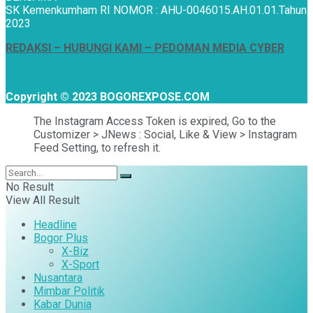
SK Kemenkumham RI NOMOR : AHU-0046015.AH.01.01.Tahun
2023
REDAKSI –
HUBUNGI KAMI
– PEDOMAN MEDIA CYBER
Copyright © 2023 BOGOREXPOSE.COM
The Instagram Access Token is expired, Go to the
Customizer > JNews : Social, Like & View > Instagram
Feed Setting, to refresh it.
No Result
View All Result
Headline
Bogor Plus
X-Biz
X-Sport
Nusantara
Mimbar Politik
Kabar Dunia