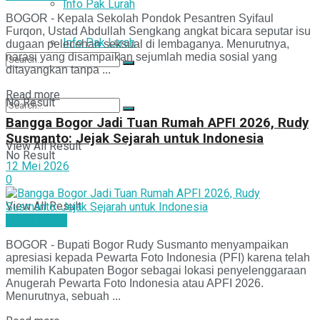
Info Pak Lurah
BOGOR - Kepala Sekolah Pondok Pesantren Syifaul
Furqon, Ustad Abdullah Sengkang angkat bicara seputar isu
Info Pak Lurah
dugaan pelecehan seksual di lembaganya. Menurutnya,
narasi yang disampaikan sejumlah media sosial yang
ditayangkan tanpa ...
Read more
No Result
Bangga Bogor Jadi Tuan Rumah APFI 2026, Rudy
Susmanto: Jejak Sejarah untuk Indonesia
View All Result
No Result
12 Mei 2026
0
View All Result
Bogor Pisan
BOGOR - Bupati Bogor Rudy Susmanto menyampaikan
apresiasi kepada Pewarta Foto Indonesia (PFI) karena telah
memilih Kabupaten Bogor sebagai lokasi penyelenggaraan
Anugerah Pewarta Foto Indonesia atau APFI 2026.
Menurutnya, sebuah ...