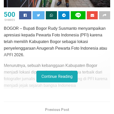
500
SHARES
BOGOR – Bupati Bogor Rudy Susmanto menyampaikan
apresiasi kepada Pewarta Foto Indonesia (PFI) karena
telah memilih Kabupaten Bogor sebagai lokasi
penyelenggaraan Anugerah Pewarta Foto Indonesia atau
APFI 2026.
Menurutnya, sebuah kebanggaan Kabupaten Bogor
menjadi lokasi dipamerkannya karya-karya terbaik dari
Continue Reading
fotografer jurnalis Indonesia yang bernaung di PFI karena
menjadi jejak sejarah bangsa Indonesia
“Kami mengucapkan terima kasih kepada Pewarta Foto
Indonesia yang memilih Kabupaten Bogor sebagai tempat
pelaksanaan acara. Ini bukan sekadar event, tapi jejak
Previous Post