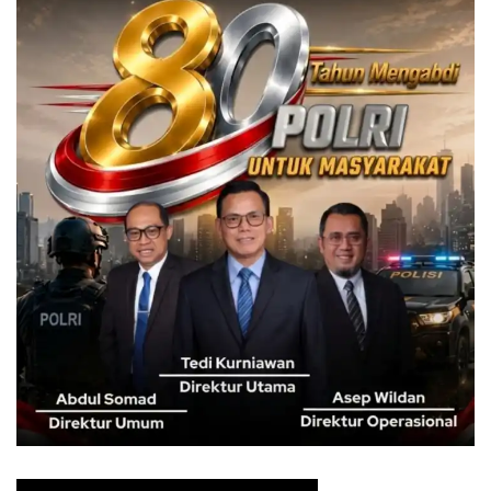
dinamika politik nasional, hingga isu lingkungan dan satwa
langka seperti Harimau Sumatera dan Gajah Sumatera.
Selain itu, Rudy Susmanto juga menyoroti sejumlah karya
yang menggambarkan perjuangan masyarakat Indonesia.
Salah satunya foto tentang almarhum Affan Kurniawan
yang disebutnya sebagai simbol perjuangan rakyat.
“Ini seperti lorong sejarah, menapaki perjalanan bangsa
Indonesia di tahun 2025,” katanya.
Saat ditanya mengenai foto favoritnya dari puluhan karya
terbaik yang dipamerkan, Rudy mengaku paling terkesan
dengan foto anak Harimau Sumatera yang terjerat
perangkap pemburu liar.
“Anak macan. Macan bagi Jawa Barat adalah simbol
kekuatan, simbol seorang pemimpin. Walaupun masih