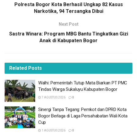
sejarah yang ditinggalkan untuk bangsa Indonesia,”
Polresta Bogor Kota Berhasil Ungkap 82 Kasus
ungkapnya.
Narkotika, 94 Tersangka Dibui
Saat menyaksikan puluhan karya yang dipamerkan di
Next Post
Taman Siliwangi, Cibinong, ia mengaku merinding saat
Sastra Winara: Program MBG Bantu Tingkatkan Gizi
menyaksikan rangkaian karya foto APFI 2026.
Anak di Kabupaten Bogor
BACA
JUGA
Related
Posts
Walhi: Pemerintah Tutup Mata Biarkan PT PMC
Tindas Warga Sukaluyu Kabupaten Bogor
7 AGUSTUS 2026
Walhi: Pemerintah Tutup Mata Biarkan PT PMC
Tindas Warga Sukaluyu Kabupaten Bogor
Sinergi Tanpa Tegang: Pemkot dan DPRD Kota
7 AGUSTUS 2026
0
Bogor Berlaga di Laga Persahabatan Wali Kota
Cup
Sinergi Tanpa Tegang: Pemkot dan DPRD Kota
1 AGUSTUS 2026
Bogor Berlaga di Laga Persahabatan Wali Kota
Cup
Festival Merah Putih 2026 Resmi Dibuka,
Semarakkan Bulan Kemerdekaan di Kota
1 AGUSTUS 2026
0
Bogor