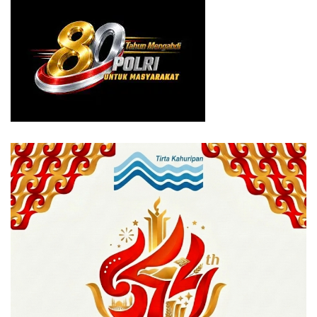
kecil dan terjerat, dari tatapan dan ekspresinya tetap
menunjukkan kekuatan. Itu simbol bangsa Indonesia,”
pungkas Rudy Susmanto.(***)
Tags:
apfi 2026
Bogor expose
bupati bogor
pfi
pfi bogor