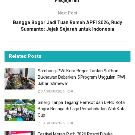
Padjajaran
82 laporan polisi atau kasus narkoba dengan total jumlah
tersangka sebanyak 94 orang,” ujar Kompol Ali Jupri dalam
Next Post
konferensi pers, Selasa 12 Mei 2026.
Bangga Bogor Jadi Tuan Rumah APFI 2026, Rudy
Susmanto: Jejak Sejarah untuk Indonesia
BACA
JUGA
Sambangi PWI Kota Bogor, Tantan Sulthon
Bukhawan Beberkan 5 Program Unggulan ‘PWI
Related
Posts
Jabar Istimewa’
3 AGUSTUS 2026
Sambangi PWI Kota Bogor, Tantan Sulthon
Bukhawan Beberkan 5 Program Unggulan ‘PWI
Sinergi Tanpa Tegang: Pemkot dan DPRD Kota
Bogor Berlaga di Laga Persahabatan Wali Kota
Jabar Istimewa’
Cup
3 AGUSTUS 2026
0
1 AGUSTUS 2026
Sinergi Tanpa Tegang: Pemkot dan DPRD Kota
Festival Merah Putih 2026 Resmi Dibuka,
Bogor Berlaga di Laga Persahabatan Wali Kota
Semarakkan Bulan Kemerdekaan di Kota
Cup
Bogor
1 AGUSTUS 2026
0
1 AGUSTUS 2026
Festival Merah Putih 2026 Resmi Dibuka,