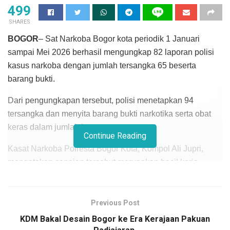
499
SHARES
BOGOR
– Sat Narkoba Bogor kota periodik 1 Januari
sampai Mei 2026 berhasil mengungkap 82 laporan polisi
kasus narkoba dengan jumlah tersangka 65 beserta
barang bukti.
Dari pengungkapan tersebut, polisi menetapkan 94
tersangka dan menyita barang bukti narkotika serta obat
keras dalam jumlah besar.
Continue Reading
Kasat Narkoba Polresta Bogor Kota, Kompol Ali Jupri,
mengatakan capaian tersebut merupakan hasil kerja
intensif jajaran kepolisian bersama dukungan informasi
dari masyarakat.
Previous Post
“Selama periode 1 Januari sampai dengan Mei 2026, Sat
KDM Bakal Desain Bogor ke Era Kerajaan Pakuan
Res Narkoba Polresta Bogor Kota berhasil mengungkap