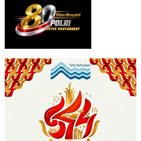
Undang-Undang Kesehatan dengan ancaman hukuman
maksimal 12 tahun penjara.
Sat Res Narkoba Polresta Bogor Kota menegaskan akan
terus memperkuat koordinasi dengan TNI, Imigrasi, dan
Bea Cukai guna mengantisipasi jaringan narkoba
internasional, termasuk keterlibatan warga negara asing.
Kompol Ali Jupri juga mengingatkan masyarakat agar
menjauhi narkoba dan ikut aktif melaporkan aktivitas
mencurigakan di lingkungan sekitar.
“Tidak ada ruang bagi penyalahgunaan narkoba di wilayah
Kota Bogor. Siapa pun yang terlibat, baik pemakai maupun
pengedar, akan kami tindak tegas,” tegasnya.
Ia meminta masyarakat memanfaatkan layanan
pengaduan 110 untuk melaporkan dugaan tindak pidana
narkotika secara gratis. ( Risky )