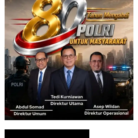
Total kerugian negara yang berhasil dimitigasi diperkirakan
mencapai Rp5 miliar. Melalui penggagalan peredaran
gelap ini, secara kolektif kami telah menyelamatkan kurang
lebih 382.467 jiwa, khususnya generasi muda,” jelasnya.
Para tersangka dijerat dengan pasal berlapis sesuai jenis
dan jumlah barang bukti yang dimiliki. Untuk kasus
narkotika, polisi menerapkan UU Nomor 35 Tahun 2009
tentang Narkotika serta ketentuan pidana terbaru dalam
UU Nomor 1 Tahun 2026.
Berdasarkan Pasal 610 ayat (2) UU Nomor 1 Tahun 2026,
pengedar narkotika golongan I bukan tanaman dengan
berat lebih dari 5 gram terancam hukuman mati, penjara
seumur hidup, atau pidana penjara maksimal 20 tahun.
Sementara pelaku penyalahgunaan obat keras dijerat