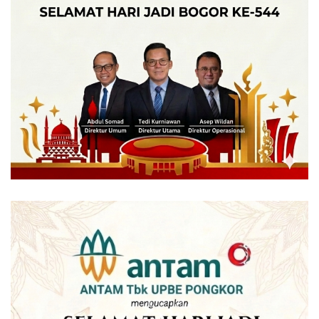
sejalan dengan diri dan koleganya.
Sejauh ini diketahui, Iwan dan sejumlah kolega dekatnya
telah merotasi ratusan pejabat eselon III dan IV serta
sembilan eselon II, meski baru sebulan dilantik jadi Bupati
Bogor. (be-007/ant)
Tags:
Bogor
boikot
bupati bogor
fyp
fyp viral
indonesia
irsus mendagri
iwan setiawan
jakarta
jokowi
jual beli jabatan
mengadri
palestine
pejabat