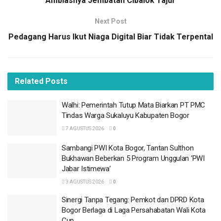
Amblasnya Jembatan Cibalok Tajur
“Jika rotasi mutasi itu tetap dilakukan, pejabat yang dirotasi
itu bisa menggugat kepala daerahnya ke PTUN
Next Post
(Pengadilan Tata Usaha Negara),” kata Dodi Herman di
Pedagang Harus Ikut Niaga Digital Biar Tidak Terpental
Cibinong, Senin (16/10/2023).
BACA
JUGA
Related
Posts
Walhi: Pemerintah Tutup Mata Biarkan PT PMC
Tindas Warga Sukaluyu Kabupaten Bogor
Walhi: Pemerintah Tutup Mata Biarkan PT PMC
7 AGUSTUS 2026
Tindas Warga Sukaluyu Kabupaten Bogor
7 AGUSTUS 2026
0
Sambangi PWI Kota Bogor, Tantan Sulthon
Bukhawan Beberkan 5 Program Unggulan ‘PWI
Sambangi PWI Kota Bogor, Tantan Sulthon
Jabar Istimewa’
Bukhawan Beberkan 5 Program Unggulan ‘PWI
3 AGUSTUS 2026
Jabar Istimewa’
Sinergi Tanpa Tegang: Pemkot dan DPRD Kota
3 AGUSTUS 2026
0
Bogor Berlaga di Laga Persahabatan Wali Kota
Cup
Sinergi Tanpa Tegang: Pemkot dan DPRD Kota
Bogor Berlaga di Laga Persahabatan Wali Kota
1 AGUSTUS 2026
Cup