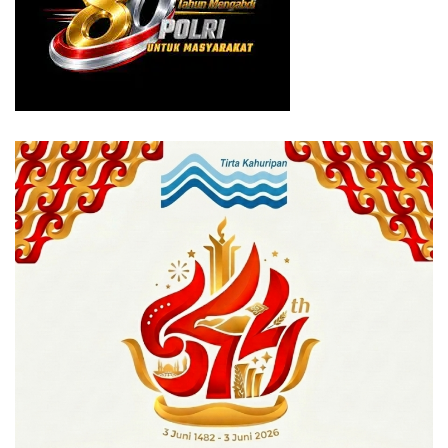
“Alih-alih akselerasi kinerja, rotasi rentan isu jual beli
kekuasaan di akhir masa jabatan,” ungkap Dodi Herman.
Bupati Bogor Iwan Setiawan merotasi sembilan pejabat
eselon IIB sepekan setelah dilantik menjadi Bupati Bogor
di Cibinong, Kabupaten Bogor, Jawa Barat, Jumat
(8/9/2023).
Bahkan beredar momok menakutkan di kalangan pejabat
Pemkab Bogor tentang Jumat Keramat. Dimana nyaris
setiap hari Jumat, Iwan dan rengrengan barunya mencopot
sejumlah pejabat yang dianggapnya tidak loyal kepada
dirinya.
Isu rotasi dam mutasi di lingkup Pemkab Bogor juga
menjadi buah bibir di sejumlah pejabat tetangganya,
seperti Kota Bogor. Tindakan Iwan bahkan dinilai terlalu
memperlihatkan kebenciannya kepada pejabat yang tak