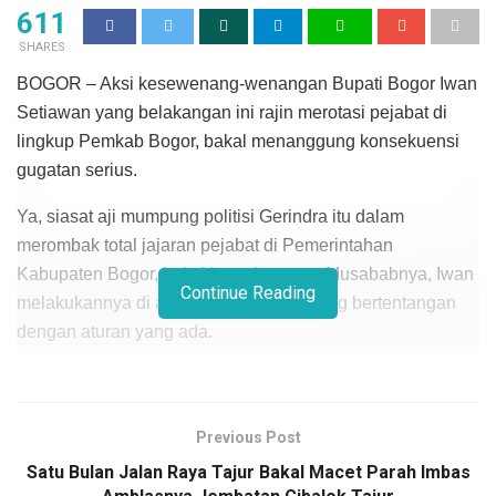
611
SHARES
BOGOR – Aksi kesewenang-wenangan Bupati Bogor Iwan
Setiawan yang belakangan ini rajin merotasi pejabat di
lingkup Pemkab Bogor, bakal menanggung konsekuensi
gugatan serius.
Ya, siasat aji mumpung politisi Gerindra itu dalam
merombak total jajaran pejabat di Pemerintahan
Kabupaten Bogor, bakal kena batunya. Musababnya, Iwan
Continue Reading
melakukannya di akhir masa jabatan yang bertentangan
dengan aturan yang ada.
Hal itu diungkapkan Pengamat Hukum Dodi Herman
Fartodi. Ia mengingatkan, kepala daerah mengenai
regulasi yang mengatur larangan pelaksanaan rotasi
Previous Post
mutasi pejabat di akhir masa jabatan.
Satu Bulan Jalan Raya Tajur Bakal Macet Parah Imbas