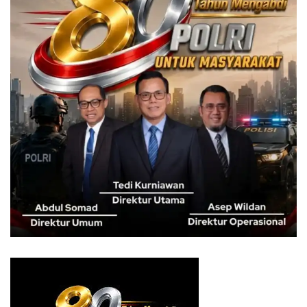
menyatakan penggantian jabatan struktural dan fungsional
hanya untuk mengisi kekosongan jabatan dengan sangat
selektif, serta tidak melakukan mutasi/rotasi dalam jabatan.
“Pengisian jabatan kosong bisa dilakukan hanya dengan
proses seleksi yang ketat, kemungkinan adalah promosi
dari golongan di bawah eselon dua, atau eselon dua non
pimpinan pratama menjadi pimpinan pratama. Tapi, jika
pengisian jabatan dengan cara rotasi itu tidak dibolehkan
menurut UU Pilkada dan SE Mendagri,” paparnya.
Sanksi bagi kepala daerah yang melanggar aturan
tersebut cukup berat, mulai dari pembatalan sebagai calon
oleh Komisi Pemilihan Umum (KPU), hingga pidana
penjara paling singkat 1 bulan atau paling lama 6 bulan
dan/atau denda paling sedikit Rp600.000 atau paling
banyak Rp6.000.000.