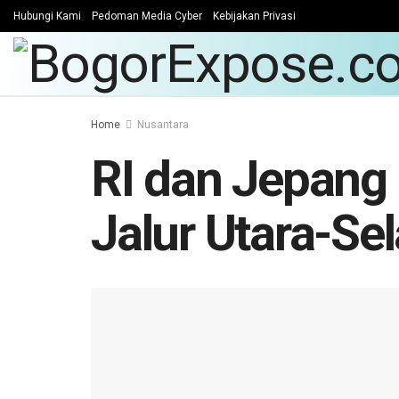
Hubungi Kami
Pedoman Media Cyber
Kebijakan Privasi
Home
Nusantara
RI dan Jepang
Jalur Utara-Se