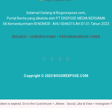
Selamat Datang di Bogorexpose.com,
Portal Berita yang dikelola oleh PT EKSPOSE MEDIA BERSAMA
SK Kemenkumham RI NOMOR : AHU-0046015.AH.01.01.Tahun 2023
REDAKSI –
HUBUNGI KAMI
– PEDOMAN MEDIA CYBER
Copyright © 2023 BOGOREXPOSE.COM
en is expired, Go to the Customizer > JNews : Social, Like & View > Instagram Fee