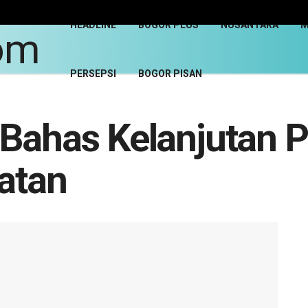
HEADLINE
BOGOR PLUS
NUSANTARA
M
PERSEPSI
BOGOR PISAN
 Bahas Kelanjutan 
latan