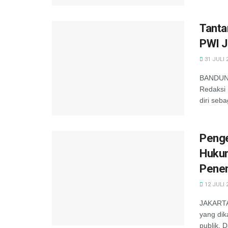
Tanta
PWI J
31 JULI 
BANDUNG
Redaksi 
diri seba
Penge
Hukum
Penen
12 JULI 
JAKARTA 
yang dik
publik. D