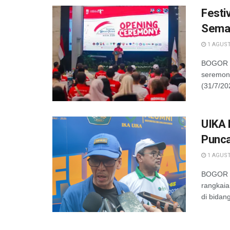
Festi
Semar
1 AGUST
BOGOR —
seremoni
(31/7/20
UIKA 
Punca
1 AGUST
BOGOR —
rangkaia
di bidang