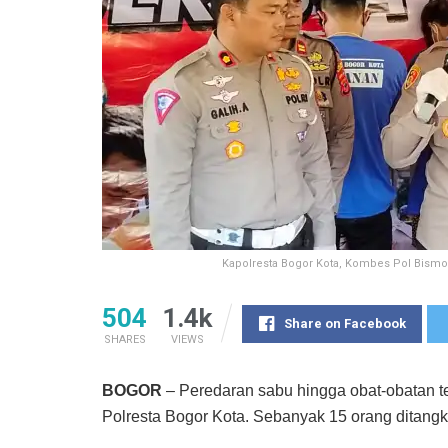
Kapolresta Bogor Kota, Kombes Pol Bismo
504
1.4k
Share on Facebook
SHARES
VIEWS
BOGOR
– Peredaran sabu hingga obat-obatan te
Polresta Bogor Kota. Sebanyak 15 orang ditangkap