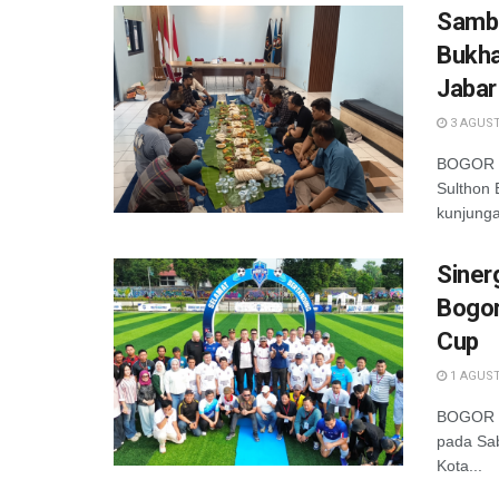
Samba
Bukha
Jabar
3 AGUST
BOGOR —
Sulthon
kunjunga
Siner
Bogor
Cup
1 AGUST
BOGOR –
pada Sab
Kota...