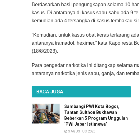
Berdasarkan hasil pengungkapan selama 10 hari,
kasus. Di antaranya di kasus sabu-sabu ada 9 t
kemudian ada 4 tersangka di kasus tembakau sin
“Kemudian, untuk kasus obat keras terlarang ada 1
antaranya tramadol, heximer,” kata Kapolresta
(18/8/2023).
Para pengedar narkotika ini ditangkap selama ma
antaranya narkotika jenis sabu, ganja, dan tembak
BACA
JUGA
Sambangi PWI Kota Bogor,
Tantan Sulthon Bukhawan
Beberkan 5 Program Unggulan
‘PWI Jabar Istimewa’
3 AGUSTUS 2026