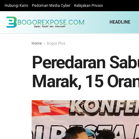
Hubungi Kami
Pedoman Media Cyber
Kebijakan Privasi
HEADLINE
Home
Bogor Plus
Peredaran Sabu
Marak, 15 Ora