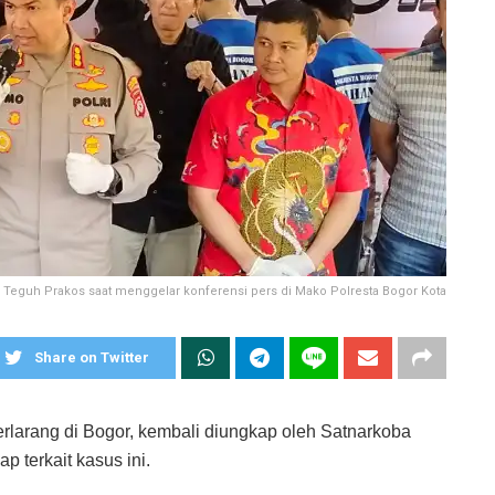
 Teguh Prakos saat menggelar konferensi pers di Mako Polresta Bogor Kota
Share on Twitter
rlarang di Bogor, kembali diungkap oleh Satnarkoba
 terkait kasus ini.