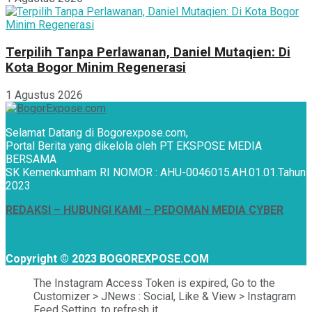
Terpilih Tanpa Perlawanan, Daniel Mutaqien: Di
Kota Bogor Minim Regenerasi
1 Agustus 2026
Selamat Datang di Bogorexpose.com,
Portal Berita yang dikelola oleh PT EKSPOSE MEDIA
BERSAMA
SK Kemenkumham RI NOMOR : AHU-0046015.AH.01.01.Tahun
2023
REDAKSI –
HUBUNGI KAMI
– PEDOMAN MEDIA CYBER
Copyright © 2023 BOGOREXPOSE.COM
The Instagram Access Token is expired, Go to the
Customizer > JNews : Social, Like & View > Instagram
Feed Setting, to refresh it.