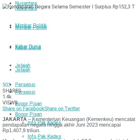
Nusantara
Nusantara
Mimbar Politik
Mimbar Politik
Kabar Dunia
Kabar Dunia
Jelajah
Jelajah
Persepsi
503
SHARES
Persepsi
1.4k
VIEWS
Bogor Pisan
Share on Facebook
Share on Twitter
Bogor Pisan
JAKARTA
– Kementerian Keuangan (Kemenkeu) mencatat
Info Pak Kades
pendapatan negara hingga akhir Juni 2023 mencapai
Rp1.407,9 triliun.
Info Pak Kades