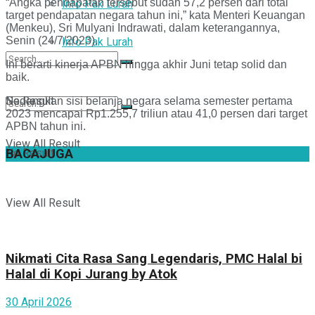
“Angka pendapatan tersebut sudah 57,2 persen dari total
Info Pak Lurah
target pendapatan negara tahun ini,” kata Menteri Keuangan
(Menkeu), Sri Mulyani Indrawati, dalam keterangannya,
Senin (24/7/2023).
Info Pak Lurah
Ini berarti kinerja APBN hingga akhir Juni tetap solid dan
baik.
No Result
Sedangkan sisi belanja negara selama semester pertama
2023 mencapai Rp1.255,7 triliun atau 41,0 persen dari target
APBN tahun ini.
View All Result
No Result
BACA
JUGA
View All Result
Nikmati Cita Rasa Sang Legendaris, PMC Halal bi
Halal di Kopi Jurang by Atok
30 April 2026