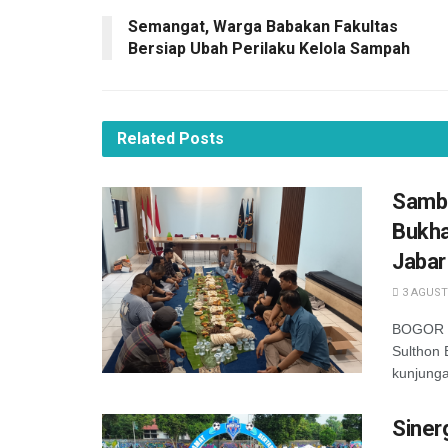
Semangat, Warga Babakan Fakultas
Bersiap Ubah Perilaku Kelola Sampah
Related
Posts
Samba
Bukha
Jabar
3 AGUST
BOGOR —
Sulthon
kunjunga
Siner