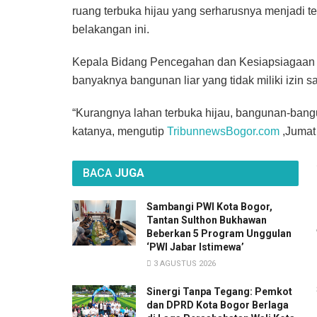
ruang terbuka hijau yang serharusnya menjadi te
belakangan ini.
Kepala Bidang Pencegahan dan Kesiapsiagaan
banyaknya bangunan liar yang tidak miliki izin 
“Kurangnya lahan terbuka hijau, bangunan-ban
katanya, mengutip
TribunnewsBogor.com
,Jumat 
BACA
JUGA
Sambangi PWI Kota Bogor,
Tantan Sulthon Bukhawan
Beberkan 5 Program Unggulan
‘PWI Jabar Istimewa’
3 AGUSTUS 2026
Sinergi Tanpa Tegang: Pemkot
dan DPRD Kota Bogor Berlaga