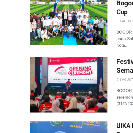
Bogor
Cup
1 AGUST
BOGOR –
pada Sab
Kota...
Festi
Semar
1 AGUST
BOGOR —
seremoni
(31/7/20
UIKA 