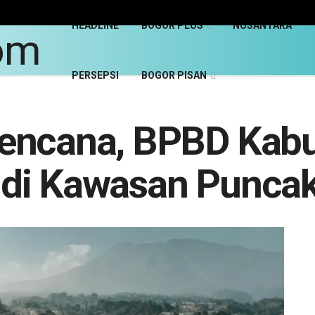
HEADLINE
BOGOR PLUS
NUSANTARA
PERSEPSI
BOGOR PISAN
encana, BPBD Kab
ar di Kawasan Punca