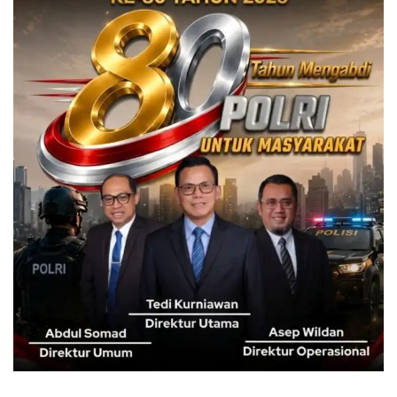
Tags:
Bogor
Gempa bumi
pamijahan
Sukabumi