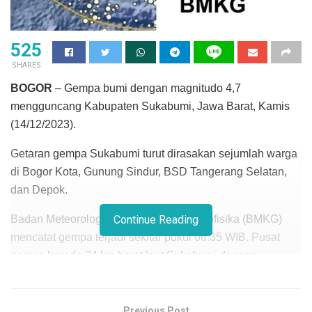
525
SHARES
BOGOR
– Gempa bumi dengan magnitudo 4,7
mengguncang Kabupaten Sukabumi, Jawa Barat, Kamis
(14/12/2023).
Getaran gempa Sukabumi turut dirasakan sejumlah warga
di Bogor Kota, Gunung Sindur, BSD Tangerang Selatan,
dan Depok.
Badan Meteorologi, Klimatologi, dan Geofisika (BMKG)
Continue Reading
mencatat gempa terjadi sekitar pukul 06.35 WIB. Pusat
gempa berada 24 km barat laut Sukabumi dengan
kedalaman 10 km.
“Mag:4.7, 14-Dec-2023 06:35:12WIB, Lok:6.77LS,
Previous Post