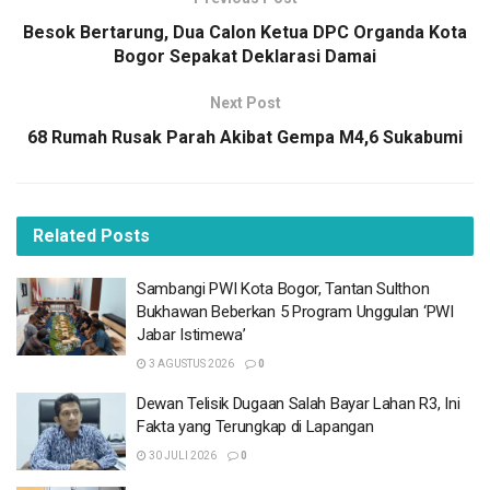
106.54BT (24 km BaratLaut KAB-SUKABUMI-JABAR),
Besok Bertarung, Dua Calon Ketua DPC Organda Kota
Kedlmn:10 Km,” tulis akunX, @infoBMKG.
Bogor Sepakat Deklarasi Damai
BACA
JUGA
Next Post
68 Rumah Rusak Parah Akibat Gempa M4,6 Sukabumi
Sambangi PWI Kota Bogor, Tantan Sulthon
Bukhawan Beberkan 5 Program Unggulan ‘PWI
Jabar Istimewa’
3 AGUSTUS 2026
Related
Posts
Dewan Telisik Dugaan Salah Bayar Lahan R3, Ini
Fakta yang Terungkap di Lapangan
Sambangi PWI Kota Bogor, Tantan Sulthon
30 JULI 2026
Bukhawan Beberkan 5 Program Unggulan ‘PWI
Jabar Istimewa’
Masjid RS Sentra Medika Tak Aman, Pencuri
Intai Pengunjung di Siang Hari
3 AGUSTUS 2026
0
27 JULI 2026
Dewan Telisik Dugaan Salah Bayar Lahan R3, Ini
Fakta yang Terungkap di Lapangan
Pakai Badan Jalan Publik untuk Valet Parking,
Restoran Aroem Bogor Terancam Dipanggil
30 JULI 2026
0
DPRD