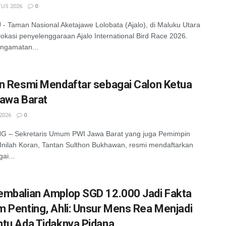
US 2026
0
 Taman Nasional Aketajawe Lolobata (Ajalo), di Maluku Utara
lokasi penyelenggaraan Ajalo International Bird Race 2026.
ngamatan...
n Resmi Mendaftar sebagai Calon Ketua
awa Barat
2026
0
 – Sekretaris Umum PWI Jawa Barat yang juga Pemimpin
Inilah Koran, Tantan Sulthon Bukhawan, resmi mendaftarkan
gai...
mbalian Amplop SGD 12.000 Jadi Fakta
 Penting, Ahli: Unsur Mens Rea Menjadi
tu Ada Tidaknya Pidana