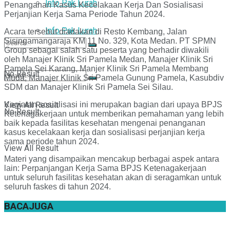
Info Pak Lurah
Penanganan Kasus Kecelakaan Kerja Dan Sosialisasi
Perjanjian Kerja Sama Periode Tahun 2024.
Info Pak Lurah
Acara tersebut diadakan di Resto Kembang, Jalan
Sisingamangaraja KM 11 No. 329, Kota Medan. PT SPMN
Group sebagai salah satu peserta yang berhadir diwakili
oleh Manajer Klinik Sri Pamela Medan, Manajer Klinik Sri
Pamela Sei Karang, Manjer Klinik Sri Pamela Membang
No Result
Muda, Manajer Klinik Sri Pamela Gunung Pamela, Kasubdiv
SDM dan Manajer Klinik Sri Pamela Sei Silau.
Kegiatan sosialisasi ini merupakan bagian dari upaya BPJS
View All Result
No Result
Ketenagakerjaan untuk memberikan pemahaman yang lebih
baik kepada fasilitas kesehatan mengenai penanganan
kasus kecelakaan kerja dan sosialisasi perjanjian kerja
sama periode tahun 2024.
View All Result
Materi yang disampaikan mencakup berbagai aspek antara
lain: Perpanjangan Kerja Sama BPJS Ketenagakerjaan
untuk seluruh fasilitas kesehatan akan di seragamkan untuk
seluruh faskes di tahun 2024.
BACA
JUGA