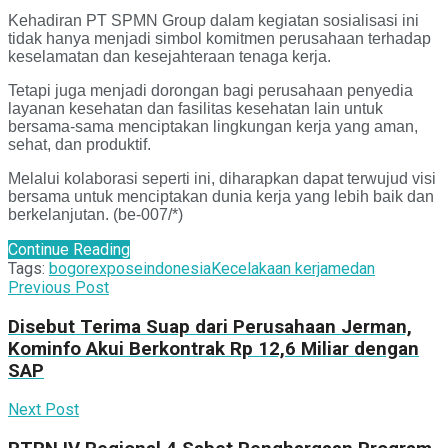
Kehadiran PT SPMN Group dalam kegiatan sosialisasi ini
tidak hanya menjadi simbol komitmen perusahaan terhadap
keselamatan dan kesejahteraan tenaga kerja.
Tetapi juga menjadi dorongan bagi perusahaan penyedia
layanan kesehatan dan fasilitas kesehatan lain untuk
bersama-sama menciptakan lingkungan kerja yang aman,
sehat, dan produktif.
Melalui kolaborasi seperti ini, diharapkan dapat terwujud visi
bersama untuk menciptakan dunia kerja yang lebih baik dan
berkelanjutan. (be-007/*)
Continue Reading
Tags:
bogorexpose
indonesia
Kecelakaan kerja
medan
Previous Post
Disebut Terima Suap dari Perusahaan Jerman,
Kominfo Akui Berkontrak Rp 12,6 Miliar dengan
SAP
Next Post