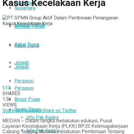
Kasus Kecelakaan Kerja
Nusantara
Nusantara
Mimbar Politik
Mimbar Politik
Kabar Dunia
Kabar Dunia
Jelajah
Jelajah
Persepsi
510
Persepsi
SHARES
1.5k
Bogor Pisan
VIEWS
Bogor Pisan
Share on Facebook
Share on Twitter
Info Pak Kades
MEDAN – Dalam rangka melakukan edukasi, Pusat
Layanan Kecelakaan Kerja (PLKK) BPJS Ketenagakerjaan
Info Pak Kades
Cabang Tanjung Morawa melakukan Pembinaan Tentang