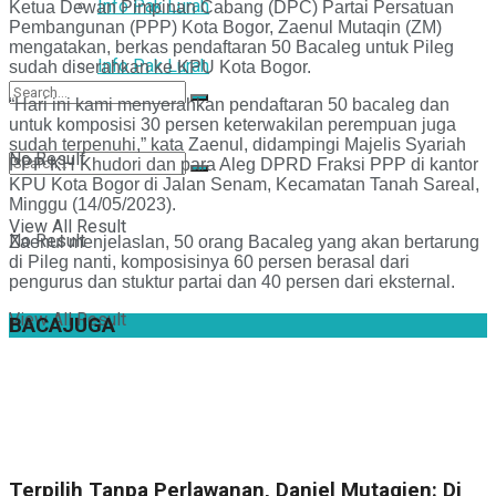
Info Pak Lurah
Ketua Dewan Pimpinan Cabang (DPC) Partai Persatuan
Pembangunan (PPP) Kota Bogor, Zaenul Mutaqin (ZM)
mengatakan, berkas pendaftaran 50 Bacaleg untuk Pileg
Info Pak Lurah
sudah diserahkan ke KPU Kota Bogor.
“Hari ini kami menyerahkan pendaftaran 50 bacaleg dan
untuk komposisi 30 persen keterwakilan perempuan juga
sudah terpenuhi,” kata Zaenul, didampingi Majelis Syariah
No Result
PPP KH Khudori dan para Aleg DPRD Fraksi PPP di kantor
KPU Kota Bogor di Jalan Senam, Kecamatan Tanah Sareal,
Minggu (14/05/2023).
View All Result
No Result
Zaenul menjelaslan, 50 orang Bacaleg yang akan bertarung
di Pileg nanti, komposisinya 60 persen berasal dari
pengurus dan stuktur partai dan 40 persen dari eksternal.
View All Result
BACA
JUGA
Terpilih Tanpa Perlawanan, Daniel Mutaqien: Di