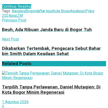
Continue Reading
Tags:
Bacaleg
Bogor
daftar kpu
Kota Bogor
kpu
kpuri
Pileg
2024
ppp
ZM
Previous Post
Beuh, Ada Ribuan Janda Baru di Bogor Tuh
Next Post
Dikabarkan Tertembak, Pengacara Sebut Bahar
bin Smith Dalam Keadaan Sehat
Related
Posts
Terpilih Tanpa Perlawanan, Daniel Mutaqien: Di
Kota Bogor Minim Regenerasi
1 Agustus 2026
0