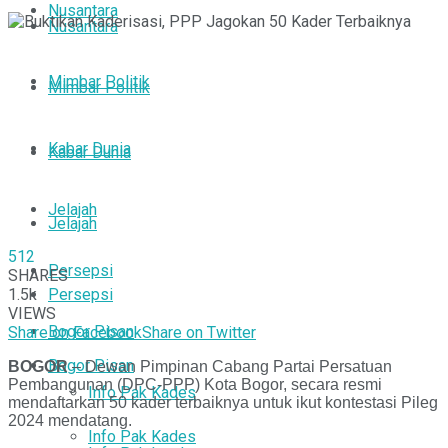
Nusantara
Nusantara
Mimbar Politik
Mimbar Politik
Kabar Dunia
Kabar Dunia
Jelajah
Jelajah
512
Persepsi
SHARES
1.5k
Persepsi
VIEWS
Bogor Pisan
Share on Facebook
Share on Twitter
Bogor Pisan
BOGOR
– Dewan Pimpinan Cabang Partai Persatuan
Pembangunan (DPC-PPP) Kota Bogor, secara resmi
Info Pak Kades
mendaftarkan 50 kader terbaiknya untuk ikut kontestasi Pileg
2024 mendatang.
Info Pak Kades