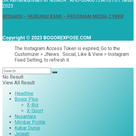
SK Kemenkumham RI NOMOR : AHU-0046015.AH.01.01.Tahun
2023
REDAKSI –
HUBUNGI KAMI
– PEDOMAN MEDIA CYBER
Copyright © 2023 BOGOREXPOSE.COM
The Instagram Access Token is expired, Go to the
Customizer > JNews : Social, Like & View > Instagram
Feed Setting, to refresh it.
No Result
View All Result
Headline
Bogor Plus
X-Biz
X-Sport
Nusantara
Mimbar Politik
Kabar Dunia
Jelajah