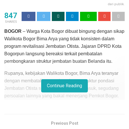
dari publik.
847
SHARES
BOGOR
– Warga Kota Bogor dibuat bingung dengan sikap
Walikota Bogor Bima Arya yang tidak konsisten dalam
program revitalisasi Jembatan Otista. Jajaran DPRD Kota
Bogorpun langsung bereaksi terkait pembatalan
pembongkaran struktur jembatan buatan Belanda itu.
Rupanya, kebijakan Walikota Bogor, Bima Arya teranyar
dengan membatalkan pembongkaran struktur pondasi
Continue Reading
Jembatan Otista seolah menjadi pintu masuk, segudang
persoalan lainnya yang bakal menerjang Pemkot Bogor.
Anggota Fraksi PPP DPRD Kota Bogor, Akhmad Saeful
Bahri bahkan menyebut, sang kepala daerah inkonsisten
dan telah gagal dalam merencanakan pembangunan
Previous Post