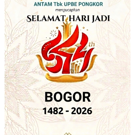
Kota Pusaka, tepatnya pada Lampiran II tertulis bahwa
Jembatan Otista meliputi bagian dari Pusaka Budaya
Ragawi dalam konteks struktur Cagar Budaya.
Hal itu berbanding terbalik dengan yang ada di Peraturan
Menteri Kebudayaan dan Pariwisata, Nomor
PM.26/PW.007/MKP/2007. Ada 22 situs dan bangunan
peninggalan sejarah dan purbakala di wilayah Kota Bogor
yang resmi ditetapkan sebagai cagar budaya.
Di antaranya, bangunan Balai Kota Bogor, Gedung
Karesidenan Bogor, Markas Kodim 0606 Bogor, Markas
Korem 061/Surya Kencana, Gedung Blenong/Badan
Pertanahan Nasional Bogor, Gedung RRI Regional II
Bogor, dan Balai Penelitian Bio Teknologi Perkebunan
Indonesia.
Kemudian, Kantor Pos Bogor, Lembaga Pemasyarakatan