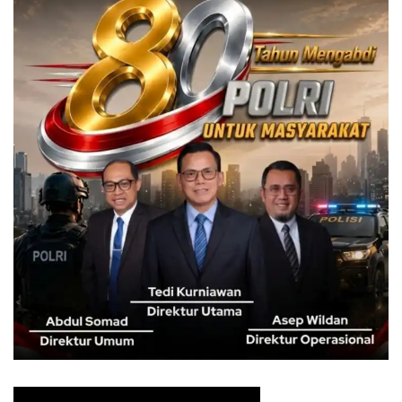
sekaligus membenarkan tudingan, jika selama ini
Pemerintah Kota Bogor dalam hal ini OPD terkait, tidak
melakukan kajian budaya dan hanya melaksanakan kajian
teknis pada proyek revitalisasi Jembatan Otista.
“Kalau benar sampai seperti itu, pastinya harus CCO
(Contract Change Order,red). Yaitu revisi atau perubahan
perencanaan awal pada proyek konstruksi yang
dikondisikan dengan keadaan di lapangan dong,” ujar Gus
M kepada bogorexpose, Minggu (21/05/2023).
Secara otomatis, lanjutnya, akan berpegaruh pada
hitungan Rencana Anggaran Biaya (RAB) konstruksi dan
waktu pelaksanaan. Maklum saja, anggaran yang
digelontorkan Pemprov Jabar untuk Jembatan Otista
tersebut, mencapai Rp 49 miliar.
“Berapa persen perubahan maksimal yang bisa ditoleransi
CCO sesuai dengan aturan. Kalau melebihi ambang batas,