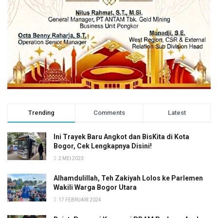
Bogor, Museum Zoologi, Monumen dan Museum Peta,
Makam Raden Saleh, Gereja Katedral, Gereja Zeboath,
Kapel Regina Pacis, Gedung SMA YZA2, Gedung SMP
Negeri 2 Bogor, Gedung SMA-SMP Negeri 1 Bogor,
Stasiun Kereta Api Bogor, Rumah Sakit Salak, Rumah
Panti Asuhan Bina Harapan dan Hotel Salak.
Pemkot Bogor Akui Ada Kecerobohan
Kepala Bagian Hukum dan HAM Setda Kota Bogor, Alma
Trending
Comments
Latest
Wiranta tak menampik adanya kecerobohan atas
penerbitan produk hukum yang di tanda tangani Bima Arya
Ini Trayek Baru Angkot dan BisKita di Kota
Bogor, Cek Lengkapnya Disini!
tersebut.
2 MEI 2023
Dia mengaku, pada Perwali Nomor 17 Tahun 2015 itu
Alhamdulillah, Teh Zakiyah Lolos ke Parlemen
salah mencantumkan Jembatan Otista sebagai struktur
Wakili Warga Bogor Utara
cagar budaya. Sebab, jika dinilai dari aspek kesejarahan
17 FEBRUARI 2024
Jembatan Otista itu mungkin bisa dikatakan masuk di