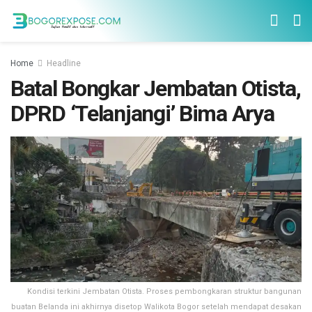
Home
Headline
Batal Bongkar Jembatan Otista,
DPRD ‘Telanjangi’ Bima Arya
Kondisi terkini Jembatan Otista. Proses pembongkaran struktur bangunan
buatan Belanda ini akhirnya disetop Walikota Bogor setelah mendapat desakan