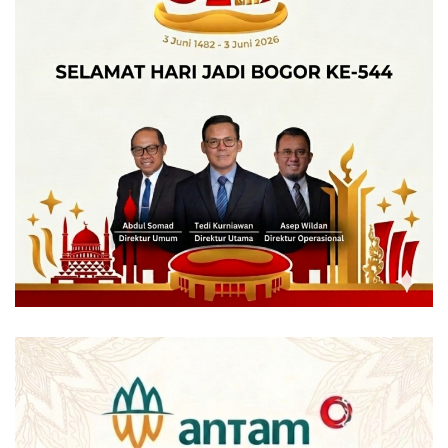
cagar budaya atau diduga sebagai struktur cagar budaya
sebagaimana Perwali 17 tahun 2015 tentang Kota
Pusaka,” jelasnya.
Kalau pun mendesak harus dibangun, kata Gus M, maka
tetap harus berdasarkan kajian. “Misalkan tidak boleh
mengubah bentuk, kan bisa designnya dibuat persis,
sebagai replikasi. kalau ini kan kita harus lihat dulu apakah
merubah bentuk atau tidak dari sisi kajian Budaya,” papar
Gus M.
Ia juga menegaskan, status kota pusaka yang disematkan
Kota Bogor, menjadi amanat dari regulasinya. “Kan salah
satunya permenPUPR, maka pertimbangan perwalnya itu
tentang wilayah permukiman, termasuk RT-RW dalam hal
ini Bappeda dan PUPR,” kata mantan jurnalis senior itu.
Sesuai Peraturan Walikota Bogor (Perwali) Nomor 17
Tahun 2015 tentang Penyelenggaraan Kota Bogor sebagai