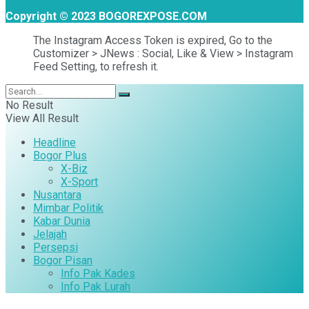
Copyright © 2023 BOGOREXPOSE.COM
The Instagram Access Token is expired, Go to the
Customizer > JNews : Social, Like & View > Instagram
Feed Setting, to refresh it.
No Result
View All Result
Headline
Bogor Plus
X-Biz
X-Sport
Nusantara
Mimbar Politik
Kabar Dunia
Jelajah
Persepsi
Bogor Pisan
Info Pak Kades
Info Pak Lurah