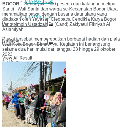
Info Pak Lurah
BOGOR
– Sebanyak 1500 peserta dari kalangan meliputi
Santri , Wali Santri dan warga se-Kecamatan Bogor Utara
meramaikan pawai dengan busana daur ulang yang
Info Pak Lurah
diadakan oleh Yayasan Cleopatra Cendikia Karya Bogor
yang pimpin Ustadzah Dr (Cand) Zakiyatul Fikriyah Al
Aslamiyah.
Pawai tersebut memperebutkan berbagai hadiah dan piala
No Result
Wali Kota Bogor, Bima Arya. Kegiatan ini berlangsung
selama dua hari mulai dari tanggal 28 hingga 29 oktober
2023
View All Result
No Result
View All Result