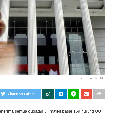
Ilustrasi putusan MK
Share on Twitter
nerima semua gugatan uji materi pasal 169 huruf q UU