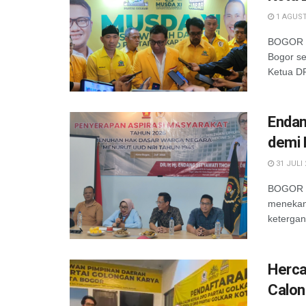
1 AGUST
BOGOR —
Bogor se
Ketua DP
Endan
demi 
31 JULI 
BOGOR —
menekank
ketergan
Herca
Calon