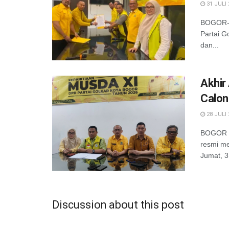
31 JULI 
BOGOR-Ak
Partai G
dan...
Akhir
Calon 
28 JULI 
BOGOR —
resmi m
Jumat, 3
Discussion about this post