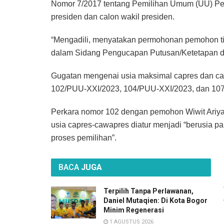
Nomor 7/2017 tentang Pemilihan Umum (UU) Pem
presiden dan calon wakil presiden.
“Mengadili, menyatakan permohonan pemohon tid
dalam Sidang Pengucapan Putusan/Ketetapan di
Gugatan mengenai usia maksimal capres dan ca
102/PUU-XXI/2023, 104/PUU-XXI/2023, dan 10
Perkara nomor 102 dengan pemohon Wiwit Ariyan
usia capres-cawapres diatur menjadi “berusia pa
proses pemilihan”.
BACA
JUGA
Terpilih Tanpa Perlawanan,
Daniel Mutaqien: Di Kota Bogor
Minim Regenerasi
1 AGUSTUS 2026