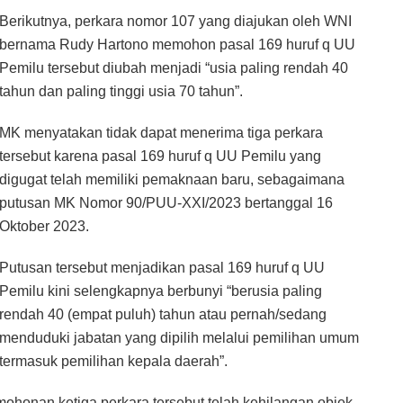
Berikutnya, perkara nomor 107 yang diajukan oleh WNI
bernama Rudy Hartono memohon pasal 169 huruf q UU
Pemilu tersebut diubah menjadi “usia paling rendah 40
tahun dan paling tinggi usia 70 tahun”.
MK menyatakan tidak dapat menerima tiga perkara
tersebut karena pasal 169 huruf q UU Pemilu yang
digugat telah memiliki pemaknaan baru, sebagaimana
putusan MK Nomor 90/PUU-XXI/2023 bertanggal 16
Oktober 2023.
Putusan tersebut menjadikan pasal 169 huruf q UU
Pemilu kini selengkapnya berbunyi “berusia paling
rendah 40 (empat puluh) tahun atau pernah/sedang
menduduki jabatan yang dipilih melalui pemilihan umum
termasuk pemilihan kepala daerah”.
ohonan ketiga perkara tersebut telah kehilangan objek