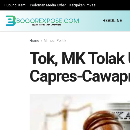
Hubungi Kami
Pedoman Media Cyber
Kebijakan Privasi
HEADLINE
Home
Mimbar Politik
Tok, MK Tolak 
Capres-Cawap