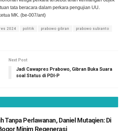
uan tata beracara dalam perkara pengujian UU.
etua MK. (be-007/ant)
pres 2024
politik
prabowo gibran
prabowo subianto
Next Post
Jadi Cawapres Prabowo, Gibran Buka Suara
soal Status di PDI-P
lih Tanpa Perlawanan, Daniel Mutaqien: Di
Bogor Minim Regenerasi