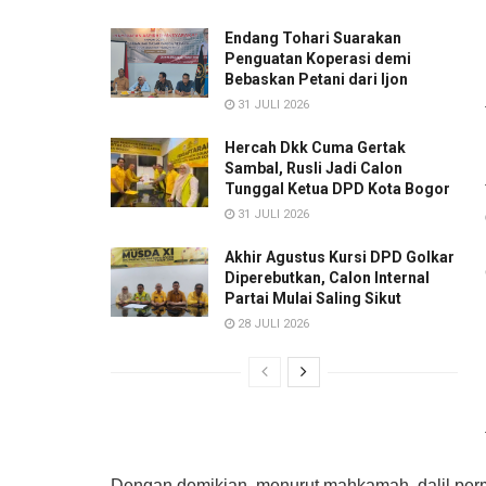
Endang Tohari Suarakan
Penguatan Koperasi demi
Bebaskan Petani dari Ijon
31 JULI 2026
Hercah Dkk Cuma Gertak
Sambal, Rusli Jadi Calon
Tunggal Ketua DPD Kota Bogor
31 JULI 2026
Akhir Agustus Kursi DPD Golkar
Diperebutkan, Calon Internal
Partai Mulai Saling Sikut
28 JULI 2026
Dengan demikian, menurut mahkamah, dalil perm