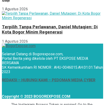
1 Agustus 2026
Terpilih Tanpa Perlawanan, Daniel Mutaqien: Di
Kota Bogor Minim Regenerasi
1 Agustus 2026
Selamat Datang di Bogorexpose.com,
Portal Berita yang dikelola oleh PT EKSPOSE MEDIA
BERSAMA
SK Kemenkumham RI NOMOR : AHU-0046015.AH.01.01.Tahun
2023
REDAKSI –
HUBUNGI KAMI
– PEDOMAN MEDIA CYBER
Copyright © 2023 BOGOREXPOSE.COM
The Instagram Access Token is expired, Go to the