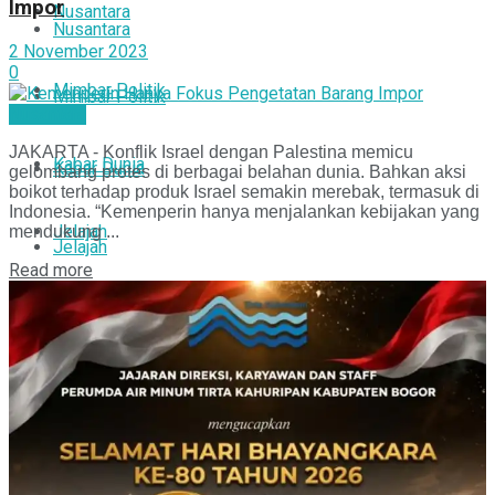
Impor
Nusantara
Nusantara
2 November 2023
0
Mimbar Politik
Mimbar Politik
Nusantara
JAKARTA - Konflik Israel dengan Palestina memicu
Kabar Dunia
Kabar Dunia
gelombang protes di berbagai belahan dunia. Bahkan aksi
boikot terhadap produk Israel semakin merebak, termasuk di
Indonesia. “Kemenperin hanya menjalankan kebijakan yang
Jelajah
mendukung ...
Jelajah
Read more
Persepsi
Persepsi
Bogor Pisan
Bogor Pisan
Info Pak Kades
Info Pak Kades