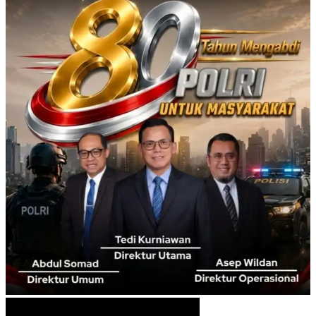
Info Pak Lurah
Info Pak Lurah
No Result
View All Result
No Result
View All Result