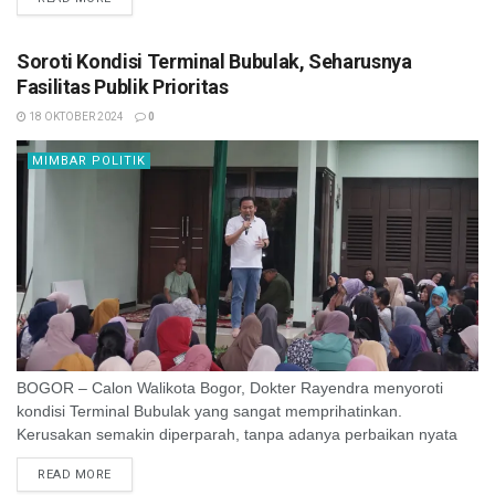
Soroti Kondisi Terminal Bubulak, Seharusnya
Fasilitas Publik Prioritas
18 OKTOBER 2024
0
MIMBAR POLITIK
BOGOR – Calon Walikota Bogor, Dokter Rayendra menyoroti
kondisi Terminal Bubulak yang sangat memprihatinkan.
Kerusakan semakin diperparah, tanpa adanya perbaikan nyata
membuat warga semakin resah. Dokter Rayendra dengan tegas
READ MORE
menyatakan ...