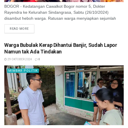
BOGOR - Kedatangan Cawalkot Bogor nomor 5, Dokter
Rayendra ke Kelurahan Sindangrasa, Sabtu (26/10/2024)
disambut heboh warga. Ratusan warga menyiapkan sejumlah
kertas karton bertulis tangan. "Pasti Coblos Nomor 5!," dan ...
READ MORE
Warga Bubulak Kerap Dihantui Banjir, Sudah Lapor
Namun tak Ada Tindakan
29 OKTOBER 2024
0
MIMBAR POLITIK