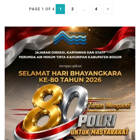
1
2
…
4
PAGE 1 OF 4