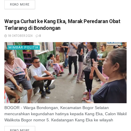
Ngariung Sehat, Jumat ...
READ MORE
Warga Curhat ke Kang Eka, Marak Peredaran Obat
Terlarang di Bondongan
18 OKTOBER 2024
0
MIMBAR POLITIK
BOGOR - Warga Bondongan, Kecamatan Bogor Selatan
mencurahkan kegundahan hatinya kepada Kang Eka, Calon Wakil
Walikota Bogor nomor 5. Kedatangan Kang Eka ke wilayah
tersebut, disambut hangat oleh warga. Rupanya, ...
READ MORE