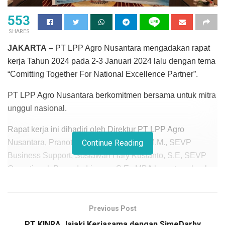
553
SHARES
JAKARTA
– PT LPP Agro Nusantara mengadakan rapat
kerja Tahun 2024 pada 2-3 Januari 2024 lalu dengan tema
“Comitting Together For National Excellence Partner”.
PT LPP Agro Nusantara berkomitmen bersama untuk mitra
unggul nasional.
Rapat kerja ini dihadiri oleh Direktur PT LPP Agro
Nusantara, Pranoto Hadi Raharjo, S.T., M.M., SEVP
Continue Reading
Business Support, Sosiawan Hary Kustanto, S.E, SEVP
Operational, Pugar Indriawan, S.E., MBA beserta seluruh
jajaran Kepala Bagian, dan Subject Matter Expert PT LPP
Agro Nusantara.
Previous Post
PT KINRA Jajaki Kerjasama dengan SimeDarby