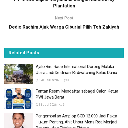
Plantation
Next Post
Dedie Rachim Ajak Warga Ciburial Pilih Teh Zakiyah
Related
Posts
BACA
JUGA
Ajalo Bird Race International Dorong Maluku
Ajalo Bird Race International Dorong Maluku
Utara Jadi Destinasi Birdwatching Kelas Dunia
Utara Jadi Destinasi Birdwatching Kelas Dunia
1 AGUSTUS 2026
0
1 AGUSTUS 2026
Tantan Resmi Mendaftar sebagai Calon Ketua
Tantan Resmi Mendaftar sebagai Calon Ketua
PWI Jawa Barat
PWI Jawa Barat
31 JULI 2026
0
31 JULI 2026
Pengembalian Amplop SGD 12.000 Jadi Fakta
Pengembalian Amplop SGD 12.000 Jadi Fakta
Hukum Penting, Ahli: Unsur Mens Rea Menjadi
Hukum Penting, Ahli: Unsur Mens Rea Menjadi
Penentu Ada Tidaknya Pidana