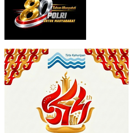
dengan kinerja terbaik.
Kelima subject matter expert tersebuGTNt yaitu : Dra. Dwi
Aryani Suryaningrum, M.F.M, Junita Elisabth, Dwi Ari Setyo
Nugroho, Zukhruf Nur Wakhid dan I Dewa Gede Udayana
Putra.
Tags:
PT LPP nusantara
PTPN
rapat kerja