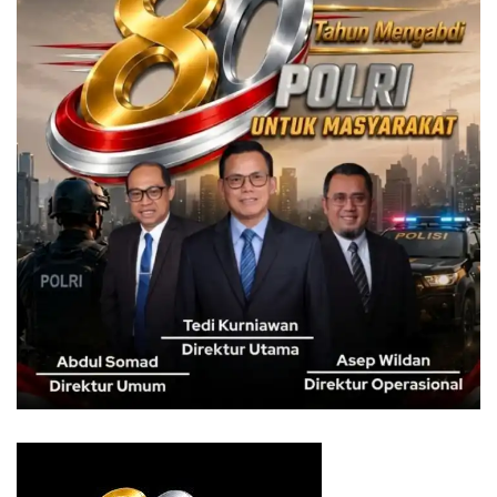
Pemaparan dimulai dari bagian Satuan Pengawas Internal
(SPI) yang di sampaikan oleh Kepala Bagian SPI yakni
Aries Budiwidodo, selanjutnya dilanjutkan oleh bagian
Sekretariat Perusahaan yang disampaikan oleh Wahyu
Jatmiko Krisdiyanto.
Kemudian dilanjutkan oleh Kepala Bagian Keuangan dan
Akuntansi Tri Banuas, dilanjutkan oleh Teguh Widodo
selaku Kepala Bagian Transformasi & Sistem, kemudian
Kepala Bagian SDM & TI yakni Krisnawan, dilanjutkan
Kepala Bagian Pemasaran dan Pengadaan yakni Kesowo
Sidi dan Kepala Bagian Operasional I & Asesmen
bersama Kepala Bagian Opersional II yakni R.Ngt. Feby
Dwiardiani dan Wagino.
Lebih lanjut ia mengatakan PT LPP Agro Nusantara juga
memberikan apresiasi kepada 5 subject matter expert