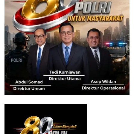
MSi ya ibu bapak,” tandasnya.
Sementara itu, Dedie A Rachim menyampaikan
apresiasinya kepada warga Ciburial. Ia meminta warga
untuk mendukung Teh Zakiyah karena bibit, bobotnya yang
sangat jelas.
“Tanggal 14 Februari nanti jangan lupa ke TPS, jangan
kesiangan karena hanya sampai jam 12 siang,” kata Calon
Walikota Bogor dari PAN itu. (*)
Tags:
Bogor Utara
caleg pan
ciburial
dedie a rachim
fyi
fyp
Kota Bogor
Pan
pemilu2024
Teh zakiya
viral