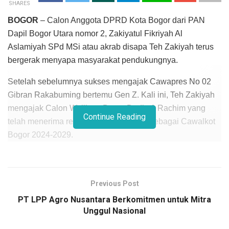
SHARES
BOGOR
– Calon Anggota DPRD Kota Bogor dari PAN
Dapil Bogor Utara nomor 2, Zakiyatul Fikriyah Al
Aslamiyah SPd MSi atau akrab disapa Teh Zakiyah terus
bergerak menyapa masyarakat pendukungnya.
Setelah sebelumnya sukses mengajak Cawapres No 02
Gibran Rakabuming bertemu Gen Z. Kali ini, Teh Zakiyah
mengajak Calon Walikota Bogor Dedie A Rachim yang
Continue Reading
telah menerima rekomendasi dari PAN sebagai Cawalkot
Bogor 2024-2029.
Bertempat di kawasan Ciburial, RT 2/RW 4, Kelurahan
Ciparigi, Kecamatan Bogor Utara, Kota Bogor, antusian
masyarakat yang didominasi kaum hawa itu, tampak
Previous Post
kompak memadati lokasi acara.
PT LPP Agro Nusantara Berkomitmen untuk Mitra
Unggul Nasional
Kegiatan sosialisasi bertajuk Sapa Warga yang digagas