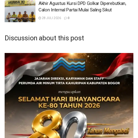
Akhir Agustus Kursi DPD Golkar Diperebutkan,
Calon Internal Partai Mulai Saling Sikut
28 JULI 2026
0
Dalam kesempatan itu, Teh Zakiyah mengatakan, agar
warga di dapil Bogor Utara dapat memilih calon anggota
Discussion about this post
DPRD yang berasal dari pribumi.
“Saya asli orang Kedung Halang, Bogor Utara. Tetangga
ibu bapak semua. Jika kelak terpilih, pintu rumah saya
terbuka untuk masyarakat dalam menyampaikan aspirasi,”
kata Teh Zakiyah, di hadapan ratusan warga, Kamis
(8/2/2024).
Teh Zakiyah juga tak lupa mengajak warga untuk
menyalurkan suaranya di TPS setempat, pada 14 Februari
2024.
“Ingat kertas suara warna hijau, partainya PAN nomor 12
coblosnya nomor 2 Zakiyatul Fikriyah Al Aslamiyah SPd