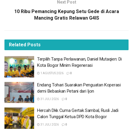
timses Teh Zakiyah itu, juga diwarnai dengan simulasi
Next Post
pencoblosan 14 Februari 2024.
10 Ribu Pemancing Kepung Setu Gede di Acara
Mancing Gratis Relawan G4IS
BACA
JUGA
Terpilih Tanpa Perlawanan, Daniel Mutaqien: Di
Kota Bogor Minim Regenerasi
Related
Posts
1 AGUSTUS 2026
Terpilih Tanpa Perlawanan, Daniel Mutaqien: Di
Endang Tohari Suarakan Penguatan Koperasi
Kota Bogor Minim Regenerasi
demi Bebaskan Petani dari Ijon
1 AGUSTUS 2026
0
31 JULI 2026
Endang Tohari Suarakan Penguatan Koperasi
Hercah Dkk Cuma Gertak Sambal, Rusli Jadi
demi Bebaskan Petani dari Ijon
Calon Tunggal Ketua DPD Kota Bogor
31 JULI 2026
0
31 JULI 2026
Hercah Dkk Cuma Gertak Sambal, Rusli Jadi
Akhir Agustus Kursi DPD Golkar Diperebutkan,
Calon Tunggal Ketua DPD Kota Bogor
Calon Internal Partai Mulai Saling Sikut
31 JULI 2026
0
28 JULI 2026