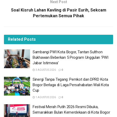
Next Post
melakukan pendaftaran secara kolektif bersama orang tua
Soal Kisruh Lahan Kavling di Pasir Eurih, Sekcam
murid.
Pertemukan Semua Pihak
” Ada loh, orang tua murid yang tidak memiliki Gadget dan
masih melek teknologi. Pastinya, mereka paham dan
mengerti proses pendaftaran secara online,” katanya.
Related
Posts
BACA
JUGA
Sambangi PWI Kota Bogor, Tantan Sulthon
Bukhawan Beberkan 5 Program Unggulan ‘PWI
Sambangi PWI Kota Bogor, Tantan Sulthon
Jabar Istimewa’
Bukhawan Beberkan 5 Program Unggulan ‘PWI
3 AGUSTUS 2026
0
Jabar Istimewa’
3 AGUSTUS 2026
Sinergi Tanpa Tegang: Pemkot dan DPRD Kota
Bogor Berlaga di Laga Persahabatan Wali Kota
Sinergi Tanpa Tegang: Pemkot dan DPRD Kota
Cup
Bogor Berlaga di Laga Persahabatan Wali Kota
Cup
1 AGUSTUS 2026
0
1 AGUSTUS 2026
Festival Merah Putih 2026 Resmi Dibuka,
Festival Merah Putih 2026 Resmi Dibuka,
Semarakkan Bulan Kemerdekaan di Kota Bogor
Semarakkan Bulan Kemerdekaan di Kota