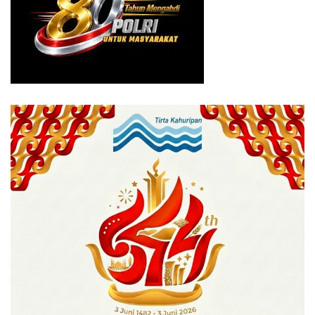
bisa jadi SMP Negeri,” katanya. (be-031)
Tags:
asb
disdik Kota bogor
komisi Iv
ppdb online