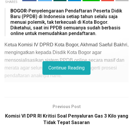
SHARES
BOGOR
-Penyelengaraan Pendaftaran Peserta Didik
Baru (PPDB) di Indonesia setiap tahun selalu saja
menuai polemik, tak terkecuali di Kota Bogor.
Diketahui, saat ini PPDB semuanya sudah berbasis
online untuk memudahkan pendaftaran.
Ketua Komisi IV DPRD Kota Bogor, Akhmad Saeful Bakhri,
mengingatkan kepada Disdik Kota Bogor agar
mensosialisasikan sistem PPDB online secara masif dan
Continue Reading
merata agar seluruh orang tua murid mengerti prosesi
pendaftaran anaknya nanti.
“Kita berharap tidak ada lagi kesalahan sistemik dalam
PPDB karena sudah berbasis online. Bagaimana pun,
tidak semua orang tua murid tidak mengerti dan paham
Previous Post
(sistem online),” ujarnya.
Komisi VI DPR RI Kritisi Soal Penyaluran Gas 3 Kilo yang
Tidak Tepat Sasaran
Untuk itu, dirinya menyarankan kepada Disdik Kota Bogor
agar pihak sekolah diberikan ruang untuk ikut membantu