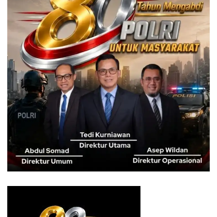
Terlebih, bagi warga yang berada di perbatasan wilayah
dengan Kabupatennya Bogor.
Seperti dipiinggiran Kecamatan Bogor Utara, Kecamatan
Bogor Selatan dan Kecamatan Bogor Timur yang minim
jumlah SMP dan SMA.
Padahal, menurutnya, DPRD Kota Bogor sudah meminta
agar Disdik bisa menjalankan hasil kajian atas
penyebaran dan penambahan jumlah sekolah yang sudah
dilakukan oleh Bappeda.
Dimana penggabungan sekolah negeri menjadi salah satu
opsi yang bisa dilakukan oleh Pemkot Bogor.
“Karena, sebaran sekolah SD tidak seimbang dengan
jumlah sekolah SMP. Misalnya SD A dan B berdekatan.
Sekolah A dan B digabung menjadi SD A dan sekolah B