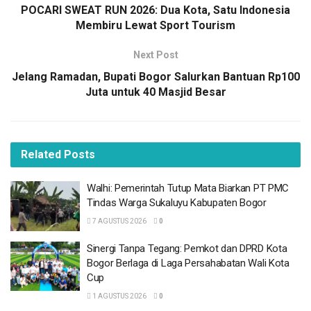
“Konsep dan langkah-langkah pembangunan perlu
POCARI SWEAT RUN 2026: Dua Kota, Satu Indonesia
diperbaiki agar dampaknya lebih terasa. Masyarakat Bogor
Membiru Lewat Sport Tourism
Utara harus bisa menikmati pertumbuhan ekonomi dan
Next Post
kesejahteraan, bukan sekadar menjadi penonton
Jelang Ramadan, Bupati Bogor Salurkan Bantuan Rp100
perkembangan wilayah tetangga,” ujar Dedie.
Juta untuk 40 Masjid Besar
Ia menyebut Musrenbang sebagai momentum penting
untuk mendorong percepatan pembangunan. Dengan
intervensi program dan kegiatan yang tepat sasaran,
Related
Posts
potensi wilayah diyakini mampu menghasilkan
pertumbuhan yang signifikan.
Walhi: Pemerintah Tutup Mata Biarkan PT PMC
Tindas Warga Sukaluyu Kabupaten Bogor
BACA
JUGA
7 AGUSTUS 2026
0
Walhi: Pemerintah Tutup Mata Biarkan PT PMC
Sinergi Tanpa Tegang: Pemkot dan DPRD Kota
Tindas Warga Sukaluyu Kabupaten Bogor
Bogor Berlaga di Laga Persahabatan Wali Kota
7 AGUSTUS 2026
Cup
1 AGUSTUS 2026
0
Sinergi Tanpa Tegang: Pemkot dan DPRD Kota