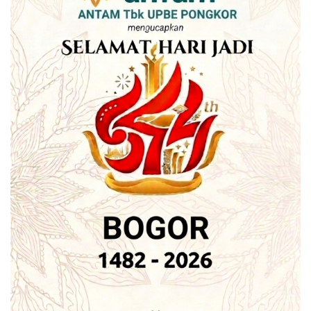
bidang lahan dan memerlukan anggaran lebih besar. (*)
Tags:
Aula Kebo Jati Cibuluh
bogorexpose
dedie a rachim
Musrenbang Bogor Utara
Pembangunan Lebih Revolusioner