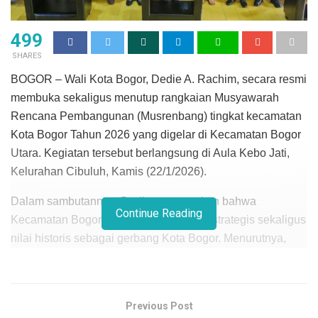
499
SHARES
BOGOR – Wali Kota Bogor, Dedie A. Rachim, secara resmi
membuka sekaligus menutup rangkaian Musyawarah
Rencana Pembangunan (Musrenbang) tingkat kecamatan
Kota Bogor Tahun 2026 yang digelar di Kecamatan Bogor
Utara. Kegiatan tersebut berlangsung di Aula Kebo Jati,
Kelurahan Cibuluh, Kamis (22/1/2026).
Dalam sambutannya, Dedie menegaskan bahwa
Continue Reading
Kecamatan Bogor Utara memiliki posisi strategis sekaligus
nilai historis sebagai gerbang Kota Bogor. Menurutnya,
potensi besar yang dimiliki wilayah ini perlu dioptimalkan
melalui konsep dan langkah pembangunan yang lebih
revolusioner.
Previous Post