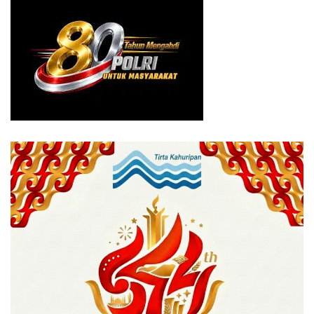
Sementara itu, Camat Bogor Utara, Riki Robiansah,
memaparkan hasil Musrenbang wilayahnya untuk tahun
2026 serta usulan Rencana Kerja Pemerintah Daerah
(RKPD) 2027. Total terdapat 228 usulan prioritas yang
diajukan ke tingkat kota.
“Sebanyak 140 usulan merupakan bidang fisik. Dominasi
usulan ini berkaitan erat dengan kondisi Bogor Utara yang
rawan banjir,” jelas Riki.
Ia menambahkan, mayoritas usulan fisik mencakup
perbaikan drainase, peninggian dan perkuatan turap, serta
peninggian jembatan. Beberapa kelurahan di Bogor Utara
kerap mengalami banjir saat hujan berintensitas tinggi dan
berdurasi lama, meski bersifat lintasan dan cepat surut.
Selain itu, Riki juga mengungkapkan rencana
pembangunan Jalan R2 yang akan menghubungkan