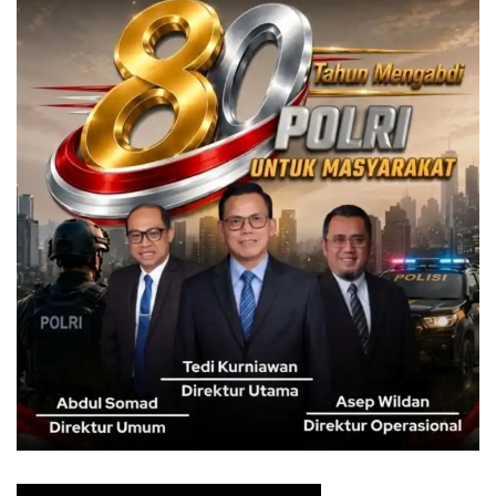
Dedie juga menekankan pentingnya kolaborasi seluruh
pemangku kepentingan, khususnya dalam penanganan
banjir yang masih menjadi persoalan utama di Bogor
Utara. Ia menyoroti adanya sejumlah bangunan yang
melanggar dan menyebabkan tersumbatnya aliran sungai.
“Saya titip persoalan banjir. Titik-titik sumbatan harus
ditangani serius. Jika memang ada bangunan yang
melanggar dan harus dibongkar, maka akan dibongkar
demi normalisasi aliran sungai,” tegasnya.