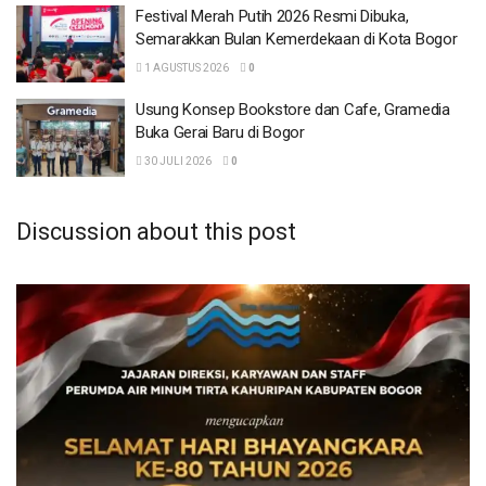
Bogor Berlaga di Laga Persahabatan Wali Kota
Festival Merah Putih 2026 Resmi Dibuka,
Cup
Semarakkan Bulan Kemerdekaan di Kota Bogor
1 AGUSTUS 2026
1 AGUSTUS 2026
0
Festival Merah Putih 2026 Resmi Dibuka,
Usung Konsep Bookstore dan Cafe, Gramedia
Semarakkan Bulan Kemerdekaan di Kota
Buka Gerai Baru di Bogor
Bogor
1 AGUSTUS 2026
30 JULI 2026
0
Usung Konsep Bookstore dan Cafe, Gramedia
Buka Gerai Baru di Bogor
Discussion about this post
30 JULI 2026