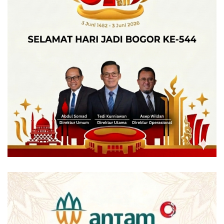
Bogor Utara hingga kawasan Sentul, Sukaraja. Proyek
strategis tersebut ditargetkan rampung dalam kurun waktu
empat hingga lima tahun ke depan.
“Rencananya, jalan ini akan tembus hingga kawasan SBY
Center di Kelurahan Ciluar yang berbatasan langsung
dengan Sukaraja dan Sentul,” paparnya.
Pembangunan Jalan R2 direncanakan tersambung dari
Jalan K.S. Tubun. Namun demikian, proses pembebasan
lahan hingga kini masih belum sepenuhnya selesai.
“Masih ada beberapa bidang yang belum terbebaskan.
Tahun ini dialokasikan anggaran pembebasan lahan
sebesar Rp20 miliar untuk proyek R2,” ujarnya.
Menurut Riki, pembebasan lahan di sisi selatan menjadi
prioritas karena membutuhkan biaya lebih kecil
dibandingkan sisi utara yang masih memiliki banyak