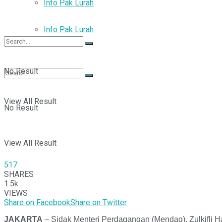
Info Pak Lurah
Info Pak Lurah
No Result
View All Result
No Result
View All Result
517
SHARES
1.5k
VIEWS
Share on Facebook
Share on Twitter
JAKARTA
– Sidak Menteri Perdagangan (Mendag), Zulkifli H