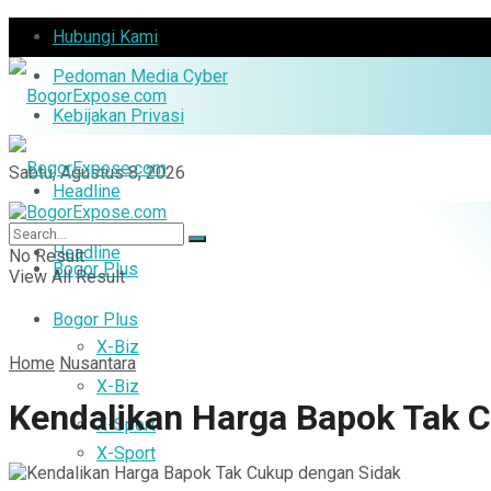
Hubungi Kami
Pedoman Media Cyber
Kebijakan Privasi
Sabtu, Agustus 8, 2026
Headline
Headline
No Result
Bogor Plus
View All Result
Bogor Plus
X-Biz
Home
Nusantara
X-Biz
Kendalikan Harga Bapok Tak 
X-Sport
X-Sport