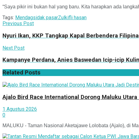
“Saya pikir ini bukan hal yang baru. Kita harapkan ada lang
Tags:
Mendag
sidak pasar
Zulkifli hasan
Previous Post
Nyuri Ikan, KKP Tangkap Kapal Berbendera Filipina
Next Post
Kampanye Perdana, Anies Baswedan Icip-icip Kuli
Related
Posts
Ajalo Bird Race International Dorong Maluku Utara
1 Agustus 2026
0
MALUKU - Taman Nasional Aketajawe Lolobata (Ajalo), di Mal