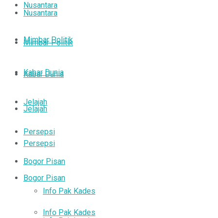
Nusantara
Nusantara
Mimbar Politik
Mimbar Politik
Kabar Dunia
Kabar Dunia
Jelajah
Jelajah
Persepsi
Persepsi
Bogor Pisan
Bogor Pisan
Info Pak Kades
Info Pak Kades