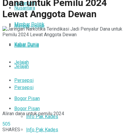
Dana untuk Pemilu 2024
Nusantara
Nusantara
Lewat Anggota Dewan
Mimbar Politik
Mimbar Politik
Kabar Dunia
Kabar Dunia
Jelajah
Jelajah
Persepsi
Persepsi
Bogor Pisan
Bogor Pisan
Aliran dana untuk pemilu 2024
Info Pak Kades
505
Info Pak Kades
SHARES