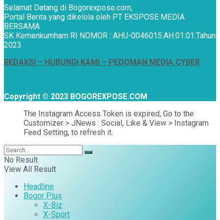
Selamat Datang di Bogorexpose.com,
Portal Berita yang dikelola oleh PT EKSPOSE MEDIA
BERSAMA
SK Kemenkumham RI NOMOR : AHU-0046015.AH.01.01.Tahun
2023
REDAKSI –
HUBUNGI KAMI
– PEDOMAN MEDIA CYBER
Copyright © 2023 BOGOREXPOSE.COM
The Instagram Access Token is expired, Go to the
Customizer > JNews : Social, Like & View > Instagram
Feed Setting, to refresh it.
No Result
View All Result
Headline
Bogor Plus
X-Biz
X-Sport