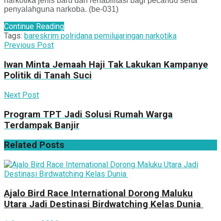
narkotika jenis baru dan rehabilitasi bagi pecandu serta
penyalahguna narkoba. (be-031)
Continue Reading
Tags:
bareskrim polri
dana pemilu
jaringan narkotika
Previous Post
Iwan Minta Jemaah Haji Tak Lakukan Kampanye
Politik di Tanah Suci
Next Post
Program TPT Jadi Solusi Rumah Warga
Terdampak Banjir
Related
Posts
Ajalo Bird Race International Dorong Maluku
Utara Jadi Destinasi Birdwatching Kelas Dunia