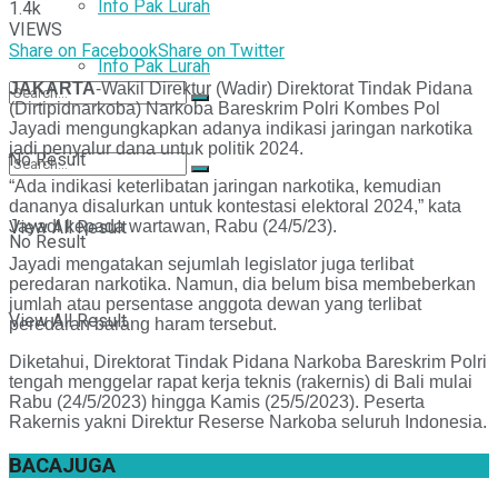
Info Pak Lurah
1.4k
VIEWS
Share on Facebook
Share on Twitter
Info Pak Lurah
JAKARTA
-Wakil Direktur (Wadir) Direktorat Tindak Pidana
(Dirtipidnarkoba) Narkoba Bareskrim Polri Kombes Pol
Jayadi mengungkapkan adanya indikasi jaringan narkotika
jadi penyalur dana untuk politik 2024.
No Result
“Ada indikasi keterlibatan jaringan narkotika, kemudian
dananya disalurkan untuk kontestasi elektoral 2024,” kata
View All Result
Jayadi kepada wartawan, Rabu (24/5/23).
No Result
Jayadi mengatakan sejumlah legislator juga terlibat
peredaran narkotika. Namun, dia belum bisa membeberkan
jumlah atau persentase anggota dewan yang terlibat
View All Result
peredaran barang haram tersebut.
Diketahui, Direktorat Tindak Pidana Narkoba Bareskrim Polri
tengah menggelar rapat kerja teknis (rakernis) di Bali mulai
Rabu (24/5/2023) hingga Kamis (25/5/2023). Peserta
Rakernis yakni Direktur Reserse Narkoba seluruh Indonesia.
BACA
JUGA