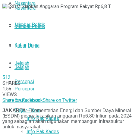
Nusantara
Nusantara
Mimbar Politik
Mimbar Politik
Kabar Dunia
Kabar Dunia
Jelajah
Jelajah
512
Persepsi
SHARES
1.5k
Persepsi
VIEWS
Bogor Pisan
Share on Facebook
Share on Twitter
Bogor Pisan
JAKARTA
– Kementerian Energi dan Sumber Daya Mineral
(ESDM) mengalokasikan anggaran Rp6,80 triliun pada 2024
Info Pak Kades
yang sebagian akan digunakan membangun infrastruktur
untuk masyarakat.
Info Pak Kades