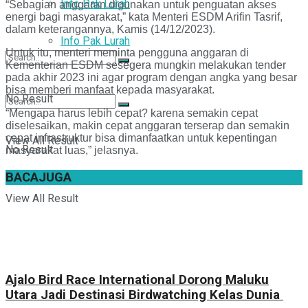
Info Pak Lurah
“Sebagian anggaran digunakan untuk penguatan akses
energi bagi masyarakat,” kata Menteri ESDM Arifin Tasrif,
dalam keterangannya, Kamis (14/12/2023).
Info Pak Lurah
Untuk itu, menteri meminta pengguna anggaran di
Kementerian ESDM sesegera mungkin melakukan tender
pada akhir 2023 ini agar program dengan angka yang besar
bisa memberi manfaat kepada masyarakat.
No Result
“Mengapa harus lebih cepat? karena semakin cepat
diselesaikan, makin cepat anggaran terserap dan semakin
cepat infrastruktur bisa dimanfaatkan untuk kepentingan
View All Result
No Result
masyarakat luas,” jelasnya.
BACA
JUGA
View All Result
Ajalo Bird Race International Dorong Maluku
Utara Jadi Destinasi Birdwatching Kelas Dunia