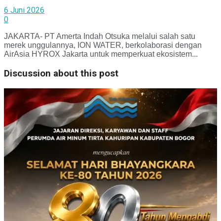
6 Juni 2026
0
JAKARTA- PT Amerta Indah Otsuka melalui salah satu
merek unggulannya, ION WATER, berkolaborasi dengan
AirAsia HYROX Jakarta untuk memperkuat ekosistem...
Discussion about this post