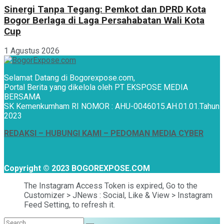
Sinergi Tanpa Tegang: Pemkot dan DPRD Kota
Bogor Berlaga di Laga Persahabatan Wali Kota
Cup
1 Agustus 2026
Selamat Datang di Bogorexpose.com,
Portal Berita yang dikelola oleh PT EKSPOSE MEDIA
BERSAMA
SK Kemenkumham RI NOMOR : AHU-0046015.AH.01.01.Tahun
2023
REDAKSI –
HUBUNGI KAMI
– PEDOMAN MEDIA CYBER
Copyright © 2023 BOGOREXPOSE.COM
The Instagram Access Token is expired, Go to the
Customizer > JNews : Social, Like & View > Instagram
Feed Setting, to refresh it.