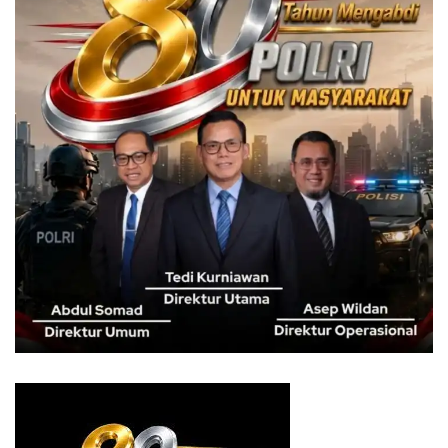
“Daftar nama tokoh dengan angka popularitas tertinggi
tersebut, ternyata tidak berbanding linier
dengan angka keterpilihannya,” ungkapnya.
Untuk indikator elektabilitas, nama Dedie Rachim (14%),
Syahrul Gunawan (11%), dan Sendi Fardiansyah (10%),
menduduki 3 nama tokoh dengan angka keterpilihan
tertinggi.
“Tiga nama tadi, disusul oleh beberapa nama tokoh lain
seperti Habib Hasan Alatas (4%), Jenal Mutaqin (3%),
Yane Ardian Rachman (2%), Denny Mulyadi (2%), Raendi
Rayendra (1%), Rieke Dyah Pitaloka (1%), serta Achmad
Ru’yat (1%),” paparnya.
Indikator kepemimpinan yang dianggap ideal bagi
masyarakat kota Bogor, setelah pejabat petahana
demisioner, juga tak luput dicermati.