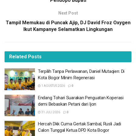
Pendopo Bupati
ideal memimpin kota Bogor ke depan.
Next Post
BACA
JUGA
Tampil Memukau di Puncak Ajip, DJ David Froz Oxygen
Ikut Kampanye Selamatkan Lingkungan
Terpilih Tanpa Perlawanan, Daniel Mutaqien: Di
Kota Bogor Minim Regenerasi
1 AGUSTUS 2026
Related
Posts
Endang Tohari Suarakan Penguatan Koperasi
demi Bebaskan Petani dari Ijon
Terpilih Tanpa Perlawanan, Daniel Mutaqien: Di
31 JULI 2026
Kota Bogor Minim Regenerasi
Hercah Dkk Cuma Gertak Sambal, Rusli Jadi
1 AGUSTUS 2026
0
Calon Tunggal Ketua DPD Kota Bogor
Endang Tohari Suarakan Penguatan Koperasi
31 JULI 2026
demi Bebaskan Petani dari Ijon
Akhir Agustus Kursi DPD Golkar Diperebutkan,
31 JULI 2026
0
Calon Internal Partai Mulai Saling Sikut
28 JULI 2026
Hercah Dkk Cuma Gertak Sambal, Rusli Jadi
Calon Tunggal Ketua DPD Kota Bogor