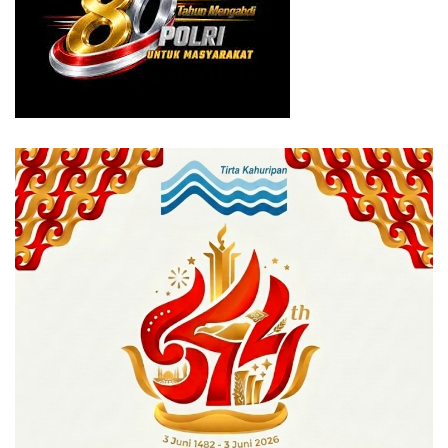
Kepemimpinan yang memiliki gagasan untuk
meningkatkan ekonomi daerah (46%) menjadi karakteristik
ideal yang paling dianggap penting oleh masyarakat.
Selain mempunyai gagasan menanggulangi berbagai
masalah di kota Bogor (45%), dan juga yang tak kalah
penting adalah pemimpin ke depan, menurut para
responden, perlu berasal dari warga asli kota Bogor (45%).
Survei tersebut, kata Linggar, dilakukan pada 6 kecamatan,
serta 17 kelurahan se Kota Bogor dan melibatkan 301
responden yang terdiri dari berbagai kelompok usia, jenis
kelamin, pekerjaan, serta tingkat pendidikan.
“Melalui metode survei proportional systematic random
sampling, dan angka margin of error sebesar 5,7%, serta
interval kepercayaan sebesar 95%,” ungkapnya.
Survei kali ini juga menangkap beberapa temuan yang