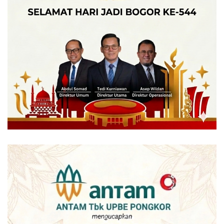
dapat dijadikan acuan sebagai bahan diskusi dan
pengambilan keputusan dari para pihak yang memiliki
kepentingan.
Hasil Survei biro riset yang berdiri sejak tahun 1994 itu,
juga menemukan fakta menarik terkait dengan masalah
yang ada di Kota Bogor.
Sebesar 67% reponden mengakui bahwa persoalan
kemacetan lalu lintas di sepanjang jalan utama kota Bogor,
merupakan masalah paling krusial yang saat ini dihadapi.
Setelah kemacetan, angka sulitnya lapangan pekerjaan
(62%) juga menjadi permasalahan lain yang tak kalah
penting disoroti warga kota Bogor.
Menyangkut angka kepuasan, penanganan Pemerintah
Kota Bogor dalam mengelola kebersihan, mendapat
apresiasi paling tinggi dari masyarakat.