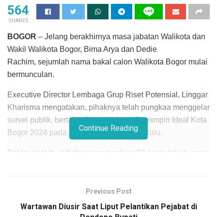
564
SHARES
BOGOR
– Jelang berakhirnya masa jabatan Walikota dan
Wakil Walikota Bogor, Bima Arya dan Dedie
Rachim, sejumlah nama bakal calon Walikota Bogor mulai
bermunculan.
Executive Director Lembaga Grup Riset Potensial, Linggar
Kharisma mengatakan, pihaknya telah pungkaa menggelar
survei publik, bertajuk Survei Kriteria Pemimpin Ideal Kota
Continue Reading
Bogor 2024 pada 20-26 November 2023 lalu.
Dalam riset itu, pihaknya merangkum 22 nama tokoh yang
digadang- gadang akan maju dalam gelaran Pilkada
Walikota Bogor 2024 mendatang.
Previous Post
Hasilnya, nama Dedie Rachim, sang petahana, menduduki
Wartawan Diusir Saat Liput Pelantikan Pejabat di
peringkat pertama (19%) sebagai tokoh yang dianggap