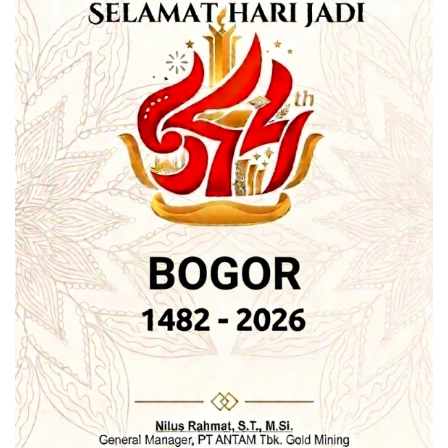
Tercatat 85% warga kota Bogor yang menyatakan dirinya
puas terhadap cara Pemerintah Kota Bogor dalam
mengatasi persoalan kebersihan.
Penataan tata ruang (84%), serta peningkatan mutu
sekolah (83%) menjadi dua hal lain yang turut membuat
masyarakat puas terhadap kinerja Pemerintah Kota Bogor.
Sebaliknya, isu ketersediaan lapangan kerja (27%),
penanggulangan KKN (43%), dan perihal
pemberdayaan/pembinaan UMKM (48%) menjadi 3 isu
utama di mana angka kepuasan masyarakat terlihat cukup
rendah. (*)
Tags:
Kota Bogor
Sendi Fardiansyah
wali kota bogor