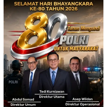
Anton mengungkapkan, hasilnya timnya menemukan di
salah satu restoran yang masih menggunakan enam gas
LPG bersubsidi.
Atas temuan tersebut pihaknya memberikan edukasi
kepada pihak restoran dan minta untuk segera menukar
dengan gas LPG non subsidi.
“Pihak Pertamina juga menyiapkan gas LPG non subsidi,
bilamana ada yang kedapatan menggunakan gas LPG
bersubsidi harus segera diganti dengan gas dengan
ukuran tabung 5 Kg atau 12 Kg,” ungkap Anton.
Ia menambahkan, kedepan kegiatan ini akan terus
berlanjut dengan melibatkan beberapa perangkat daerah,
salah satunya Dinas Komunikasi dan Informatika.
Dengan harapan, kegiatan ini bisa memberikan edukasi
kepada masyarakat terutama bagi para pelaku usaha di