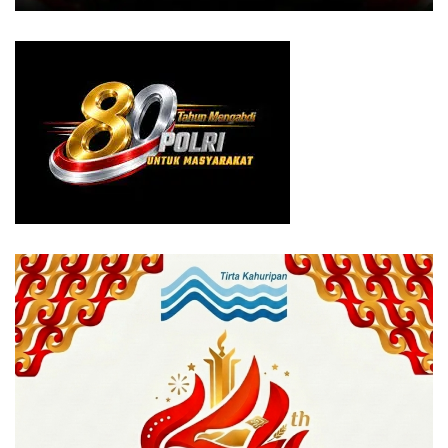
Kabupaten Bogor.
“Semoga kedepan tidak ada lagi rumah makan, restoran,
dan kegiatan usaha lainnya yang menggunakan gas LPG
tabung 3 Kg atau tabung gas bersubsidi yang
peruntukannya untuk warga tak mampu,” katanya.
Tags:
gas 3 kg
gas bersubsidi
gas elpiji