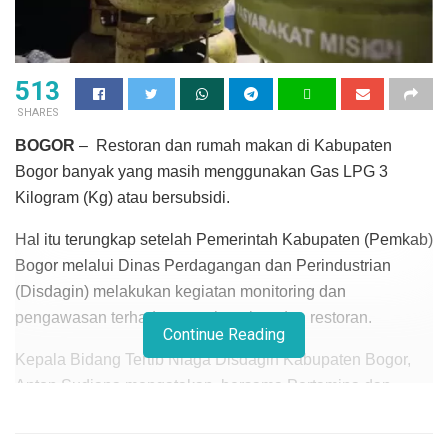
513
SHARES
BOGOR
– Restoran dan rumah makan di Kabupaten
Bogor banyak yang masih menggunakan Gas LPG 3
Kilogram (Kg) atau bersubsidi.
Hal itu terungkap setelah Pemerintah Kabupaten (Pemkab)
Bogor melalui Dinas Perdagangan dan Perindustrian
(Disdagin) melakukan kegiatan monitoring dan
pengawasan terhadap rumah makan dan restoran.
Continue Reading
Kepala Bidang Tertib Niaga Disdagin Kabupaten Bogor,
Anton Sudjana mengatakan, bersama Pertamina dan
Himpunan Wiraswasta Nasional Minyak dan Gas
(Hiswana Migas) pihaknya melaksanakan kegiatan