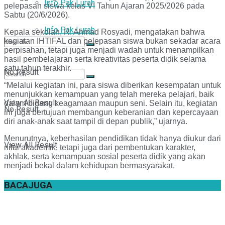
Info Pak Lurah
pelepasan siswa kelas VI Tahun Ajaran 2025/2026 pada
Sabtu (20/6/2026).
Info Pak Lurah
Kepala sekolah, R. Ahmad Rosyadi, mengatakan bahwa
kegiatan IHTIFAL dan pelepasan siswa bukan sekadar acara
perpisahan, tetapi juga menjadi wadah untuk menampilkan
hasil pembelajaran serta kreativitas peserta didik selama
satu tahun terakhir.
No Result
“Melalui kegiatan ini, para siswa diberikan kesempatan untuk
menunjukkan kemampuan yang telah mereka pelajari, baik
View All Result
dalam bidang keagamaan maupun seni. Selain itu, kegiatan
No Result
ini juga bertujuan membangun keberanian dan kepercayaan
diri anak-anak saat tampil di depan publik,” ujarnya.
Menurutnya, keberhasilan pendidikan tidak hanya diukur dari
View All Result
nilai akademik, tetapi juga dari pembentukan karakter,
akhlak, serta kemampuan sosial peserta didik yang akan
menjadi bekal dalam kehidupan bermasyarakat.
BACA
JUGA