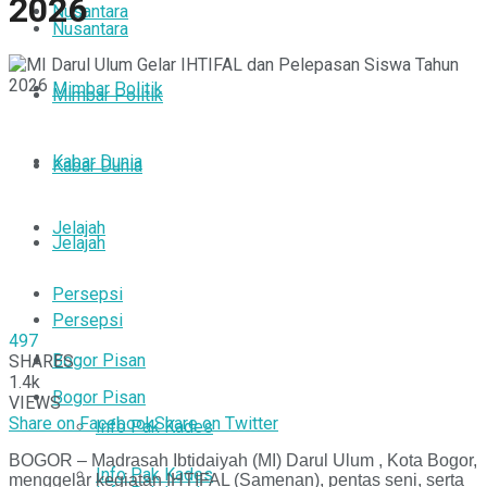
2026
Nusantara
Nusantara
Mimbar Politik
Mimbar Politik
Kabar Dunia
Kabar Dunia
Jelajah
Jelajah
Persepsi
Persepsi
497
Bogor Pisan
SHARES
1.4k
Bogor Pisan
VIEWS
Share on Facebook
Share on Twitter
Info Pak Kades
BOGOR – Madrasah Ibtidaiyah (MI) Darul Ulum , Kota Bogor,
Info Pak Kades
menggelar kegiatan IHTIFAL (Samenan), pentas seni, serta