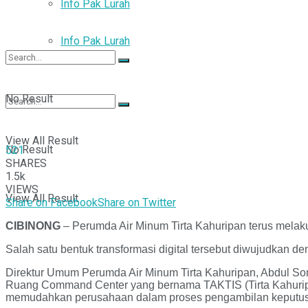
Info Pak Lurah
Info Pak Lurah
No Result
View All Result
No Result
521
SHARES
1.5k
VIEWS
View All Result
Share on Facebook
Share on Twitter
CIBINONG
– Perumda Air Minum Tirta Kahuripan terus melakuk
Salah satu bentuk transformasi digital tersebut diwujudka
Direktur Umum Perumda Air Minum Tirta Kahuripan, Abdul 
Ruang Command Center yang bernama TAKTIS (Tirta Kahuripan T
memudahkan perusahaan dalam proses pengambilan keputusan,