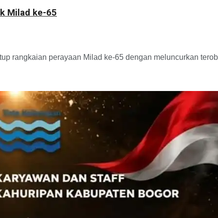
k Milad ke-65
p rangkaian perayaan Milad ke-65 dengan meluncurkan terobosa