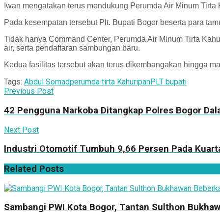
Iwan mengatakan terus mendukung Perumda Air Minum Tirta Ka
Pada kesempatan tersebut Plt. Bupati Bogor beserta para ta
Tidak hanya Command Center, Perumda Air Minum Tirta Kahur
air, serta pendaftaran sambungan baru.
Kedua fasilitas tersebut akan terus dikembangakan hingga m
Tags:
Abdul Somad
perumda tirta Kahuripan
PLT bupati
Previous Post
42 Pengguna Narkoba Ditangkap Polres Bogor Dal
Next Post
Industri Otomotif Tumbuh 9,66 Persen Pada Kuarta
Related
Posts
Sambangi PWI Kota Bogor, Tantan Sulthon Bukhaw