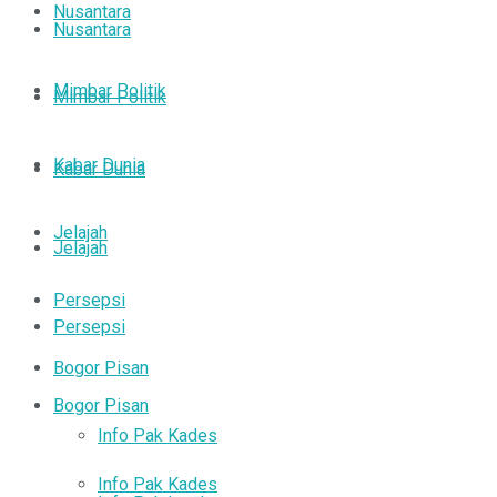
Nusantara
Nusantara
Mimbar Politik
Mimbar Politik
Kabar Dunia
Kabar Dunia
Jelajah
Jelajah
Persepsi
Persepsi
Bogor Pisan
Bogor Pisan
Info Pak Kades
Info Pak Kades