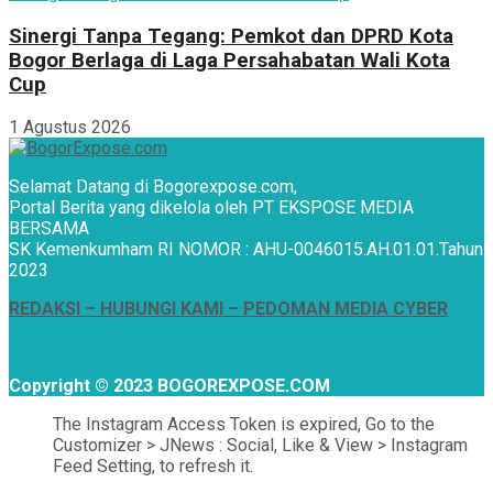
Sinergi Tanpa Tegang: Pemkot dan DPRD Kota
Bogor Berlaga di Laga Persahabatan Wali Kota
Cup
1 Agustus 2026
Selamat Datang di Bogorexpose.com,
Portal Berita yang dikelola oleh PT EKSPOSE MEDIA
BERSAMA
SK Kemenkumham RI NOMOR : AHU-0046015.AH.01.01.Tahun
2023
REDAKSI –
HUBUNGI KAMI
– PEDOMAN MEDIA CYBER
Copyright © 2023 BOGOREXPOSE.COM
The Instagram Access Token is expired, Go to the
Customizer > JNews : Social, Like & View > Instagram
Feed Setting, to refresh it.