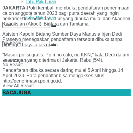
Info Pak Lurah
JAKARTA
-Polri kembali membuka pendaftaran penerimaan
calon anggota tahun 2023 bagi putra daerah yang ingin
Info Pak Lurah
berkarier di kepolisian. Jalur yang dibuka mulai dari Akademi
Kepolisian (Akpol), Bintara dan Tamtama.
Asisten Kapolri Bidang Sumber Daya Manusia Irjen Dedi
Prasetyo menegaskan pendaftaran tersebut dibuka tanpa
No Result
dipungut biaya alias gratis.
“Masuk polisi gratis, Polri no calo, no KKN,” kata Dedi dalam
keterangan yang diterima di Jakarta, Rabu (5/4).
View All Result
No Result
Pendaftaran dibuka secara daring mulai 5 April hingga 14
April 2023. Para pendaftar bisa mengakses situs
http://penerimaan.polri.go.id.
View All Result
BACA
JUGA