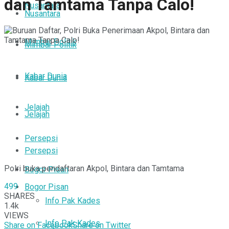
dan Tamtama Tanpa Calo!
Nusantara
Nusantara
Mimbar Politik
Mimbar Politik
Kabar Dunia
Kabar Dunia
Jelajah
Jelajah
Persepsi
Persepsi
Polri buka pendaftaran Akpol, Bintara dan Tamtama
Bogor Pisan
499
Bogor Pisan
SHARES
Info Pak Kades
1.4k
VIEWS
Info Pak Kades
Share on Facebook
Share on Twitter