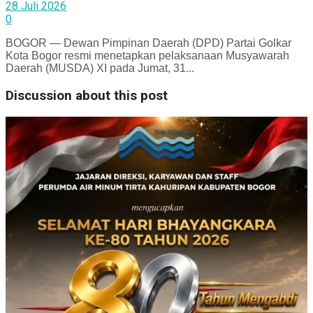
28 Juli 2026
0
BOGOR — Dewan Pimpinan Daerah (DPD) Partai Golkar
Kota Bogor resmi menetapkan pelaksanaan Musyawarah
Daerah (MUSDA) XI pada Jumat, 31...
Discussion about this post