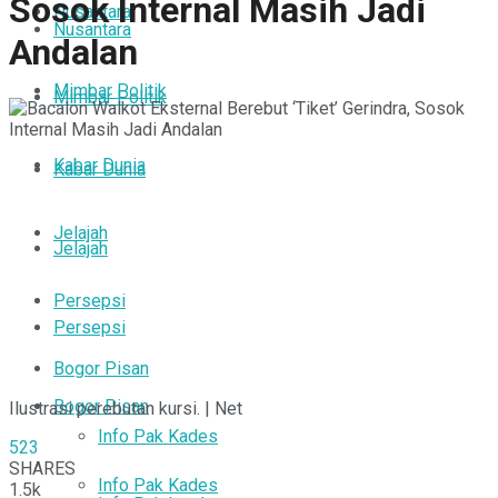
Sosok Internal Masih Jadi
Nusantara
Nusantara
Andalan
Mimbar Politik
Mimbar Politik
Kabar Dunia
Kabar Dunia
Jelajah
Jelajah
Persepsi
Persepsi
Bogor Pisan
Bogor Pisan
Ilustrasi perebutan kursi. | Net
Info Pak Kades
523
SHARES
Info Pak Kades
1.5k