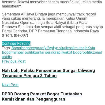
bersama Jokowi menyebar secara massif di sejumlah media
mainstream.
Sementara Aji Jaya Bintara juga mempunyai track record
yang cukup menterang. Ia merupakan Ketua Umum
Nusantara Open dan Liga Bola Rakyat (Libra) Piala
Prabowo Subianto dan sempat aktif sebagai pengurus sayap
Partai Gerindra, DPP Persatuan Tionghoa Indonesia Raya
(Petir).
(be-007)
Continue Reading
Tags:
Bogor
bogorexpose
fyi
fyp
fyp viral
jenal mutaqin
Kota
Bogor
mimbar politik
partai gerindra
pilwakot bogor
politik
zenal
abidin
Previous Post
Nah Loh, Pelaku Pencemaran Sungai Ciliwung
Terancam Penjara 3 Tahun
Next Post
DPRD Dorong Pemkot Bogor Tuntaskan
Kemiskinan dan Pengangguran