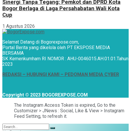
Sinergi Tanpa Tegang: Pemkot dan DPRD Kota
Bogor Berlaga di Laga Persahabatan Wali Kota
Cup
1 Agustus 2026
Selamat Datang di Bogorexpose.com,
Portal Berita yang dikelola oleh PT EKSPOSE MEDIA
BERSAMA
SK Kemenkumham RI NOMOR : AHU-0046015.AH.01.01.Tahun
2023
REDAKSI –
HUBUNGI KAMI
– PEDOMAN MEDIA CYBER
Copyright © 2023 BOGOREXPOSE.COM
The Instagram Access Token is expired, Go to the
Customizer > JNews : Social, Like & View > Instagram
Feed Setting, to refresh it.