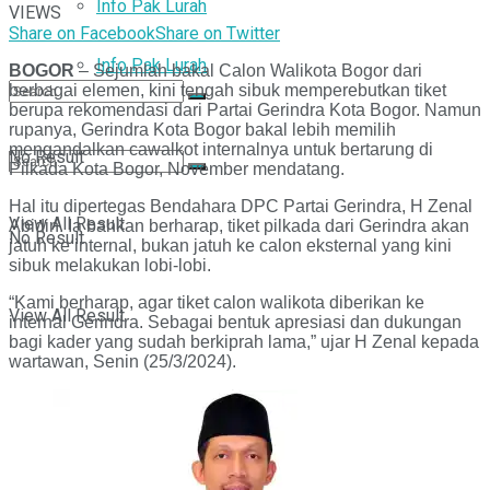
Info Pak Lurah
VIEWS
Share on Facebook
Share on Twitter
Info Pak Lurah
BOGOR
– Sejumlah bakal Calon Walikota Bogor dari
berbagai elemen, kini tengah sibuk memperebutkan tiket
berupa rekomendasi dari Partai Gerindra Kota Bogor. Namun
rupanya, Gerindra Kota Bogor bakal lebih memilih
mengandalkan cawalkot internalnya untuk bertarung di
No Result
Pilkada Kota Bogor, November mendatang.
Hal itu dipertegas Bendahara DPC Partai Gerindra, H Zenal
View All Result
Abidin. Ia bahkan berharap, tiket pilkada dari Gerindra akan
No Result
jatuh ke internal, bukan jatuh ke calon eksternal yang kini
sibuk melakukan lobi-lobi.
“Kami berharap, agar tiket calon walikota diberikan ke
View All Result
internal Gerindra. Sebagai bentuk apresiasi dan dukungan
bagi kader yang sudah berkiprah lama,” ujar H Zenal kepada
wartawan, Senin (25/3/2024).