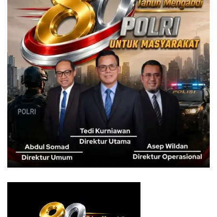
tumpah ke daratan.
Selain itu, permukaan air laut bisa menjadi lebih tinggi dari
daratan disebabkan oleh eksploitasi air muka tanah,
perubahan iklim, dan pembangunan yang masif.
Dikutip dari
ui.ac.id
, dalam kurun waktu 10 tahun
belakangan, permukaan tanah Jakarta telah tenggelam 2,5
meter.
Hal tersebut akan terus terjadi jika tidak ada intervensi
pemerintah.
Setiap tahunnya, permukaan tanah Jakarta bisa
mengalami penurunan atau tenggelam sekitar sepuluh
sampai dua puluh sentimeter.
Joe Biden bahkan pernah mengatakan bahwa Jakarta
akan tenggelam sebentar lagi dalam kurung waktu sepuluh