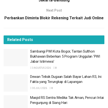
Jakarta-Bandung
BACA
JUGA
Next Post
Perbankan Diminta Blokir Rekening Terkait Judi Online
Sambangi PWI Kota Bogor, Tantan Sulthon
Bukhawan Beberkan 5 Program Unggulan ‘PWI
Jabar Istimewa’
3 AGUSTUS 2026
Related
Posts
Dewan Telisik Dugaan Salah Bayar Lahan R3, Ini
Fakta yang Terungkap di Lapangan
Sambangi PWI Kota Bogor, Tantan Sulthon
30 JULI 2026
Bukhawan Beberkan 5 Program Unggulan ‘PWI
Jabar Istimewa’
Masjid RS Sentra Medika Tak Aman, Pencuri
Intai Pengunjung di Siang Hari
3 AGUSTUS 2026
0
27 JULI 2026
Dewan Telisik Dugaan Salah Bayar Lahan R3, Ini
Fakta yang Terungkap di Lapangan
Pakai Badan Jalan Publik untuk Valet Parking,
Restoran Aroem Bogor Terancam Dipanggil
30 JULI 2026
0
DPRD
Masjid RS Sentra Medika Tak Aman, Pencuri Intai
27 JULI 2026
Pengunjung di Siang Hari