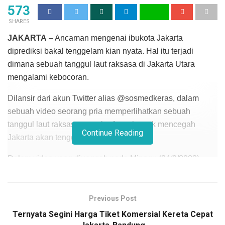
573
SHARES
JAKARTA
– Ancaman mengenai ibukota Jakarta
diprediksi bakal tenggelam kian nyata. Hal itu terjadi
dimana sebuah tanggul laut raksasa di Jakarta Utara
mengalami kebocoran.
Dilansir dari akun Twitter alias @sosmedkeras, dalam
sebuah video seorang pria memperlihatkan sebuah
tanggul laut raksasa yang berfungsi untuk mencegah
Continue Reading
Jakarta akan tenggelam.
Dalam video yang diunggah pada Minggu (24/9/2023),
memperlihatkan tanggul laut raksasa Jakarta itu sudah
mengalami kebocoran.
Previous Post
Akibatnya, air laut merambat masuk ke daratan secara
Ternyata Segini Harga Tiket Komersial Kereta Cepat
perlahan.