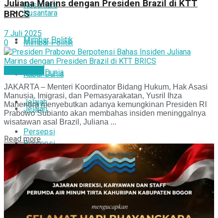
Juliana Marins dengan Presiden Brazil di KTT
Nusantara
Nusantara
BRICS
7 Juli 2025
Mimbar Politik
0
Mimbar Politik
Kabar Dunia
Kabar Dunia
Kabar Dunia
JAKARTA – Menteri Koordinator Bidang Hukum, Hak Asasi
Manusia, Imigrasi, dan Pemasyarakatan, Yusril Ihza
Jelajah
Mahendra menyebutkan adanya kemungkinan Presiden RI
Jelajah
Prabowo Subianto akan membahas insiden meninggalnya
wisatawan asal Brazil, Juliana ...
Persepsi
Read more
Persepsi
Bogor Pisan
Bogor Pisan
Info Pak Kades
Info Pak Kades