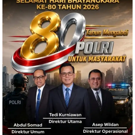
Info Pak Lurah
Info Pak Lurah
No Result
View All Result
No Result
View All Result