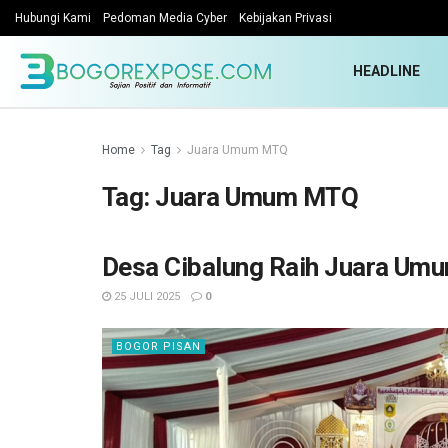
Hubungi Kami
Pedoman Media Cyber
Kebijakan Privasi
HEADLINE
Home
Tag
Juara Umum MTQ
Tag:
Juara Umum MTQ
Desa Cibalung Raih Juara Um
25 JULI 2025
0
BOGOR PISAN