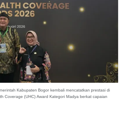
intah Kabupaten Bogor kembali mencatatkan prestasi di
Health Coverage (UHC) Award Kategori Madya berkat capaian