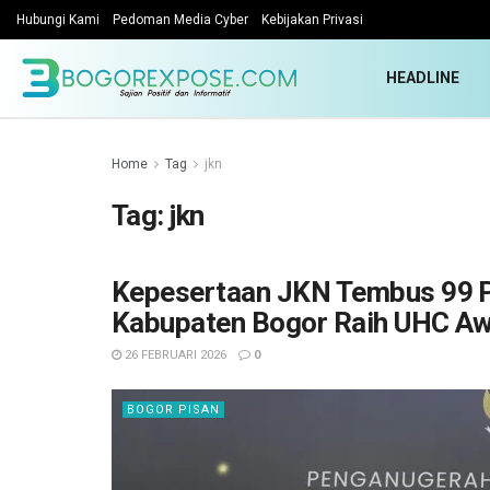
Hubungi Kami
Pedoman Media Cyber
Kebijakan Privasi
HEADLINE
Home
Tag
jkn
Tag:
jkn
Kepesertaan JKN Tembus 99 P
Kabupaten Bogor Raih UHC A
26 FEBRUARI 2026
0
BOGOR PISAN