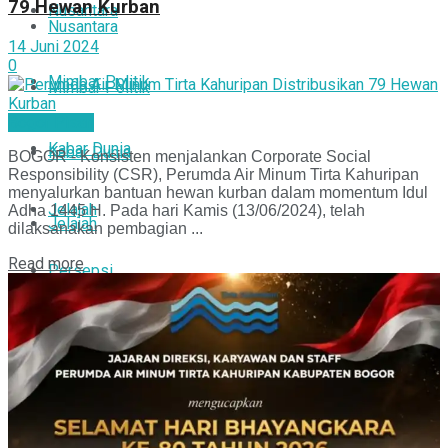
79 Hewan Kurban
Nusantara
Nusantara
14 Juni 2024
0
Mimbar Politik
Mimbar Politik
Bogor Pisan
Kabar Dunia
Kabar Dunia
BOGOR - Konsisten menjalankan Corporate Social
Responsibility (CSR), Perumda Air Minum Tirta Kahuripan
menyalurkan bantuan hewan kurban dalam momentum Idul
Jelajah
Adha 1445 H. Pada hari Kamis (13/06/2024), telah
Jelajah
dilaksanakan pembagian ...
Read more
Persepsi
Persepsi
Bogor Pisan
Bogor Pisan
Info Pak Kades
Info Pak Kades