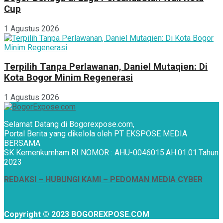
Cup
1 Agustus 2026
Terpilih Tanpa Perlawanan, Daniel Mutaqien: Di
Kota Bogor Minim Regenerasi
1 Agustus 2026
Selamat Datang di Bogorexpose.com,
Portal Berita yang dikelola oleh PT EKSPOSE MEDIA
BERSAMA
SK Kemenkumham RI NOMOR : AHU-0046015.AH.01.01.Tahun
2023
REDAKSI –
HUBUNGI KAMI
– PEDOMAN MEDIA CYBER
Copyright © 2023 BOGOREXPOSE.COM