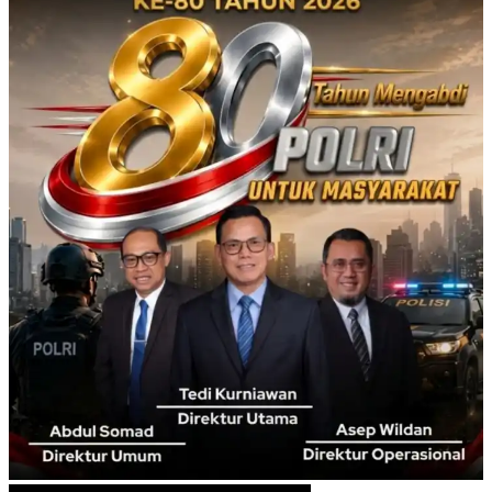
Info Pak Lurah
Info Pak Lurah
No Result
View All Result
No Result
View All Result