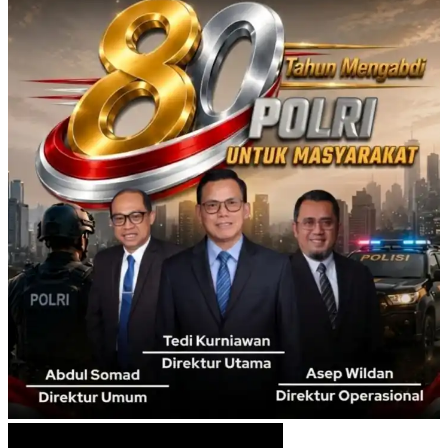
Info Pak Lurah
Info Pak Lurah
No Result
View All Result
No Result
View All Result