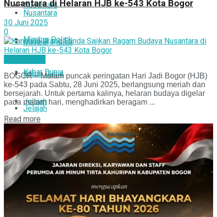
Nusantara di Helaran HJB ke-543 Kota Bogor
Nusantara
Nusantara
30 Juni 2025
0
Mimbar Politik
Mimbar Politik
Bogor Pisan
Kabar Dunia
Kabar Dunia
BOGOR – Malam puncak peringatan Hari Jadi Bogor (HJB)
ke-543 pada Sabtu, 28 Juni 2025, berlangsung meriah dan
bersejarah. Untuk pertama kalinya, helaran budaya digelar
Jelajah
pada malam hari, menghadirkan beragam ...
Jelajah
Read more
Persepsi
Persepsi
Bogor Pisan
Bogor Pisan
Info Pak Kades
Info Pak Kades