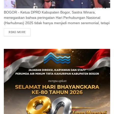
BOGOR - Ketua DPRD Kabupaten Bogor, Sastra Winara,
menegaskan bahwa peringatan Hari Perhubungan Nasional
(Harhubnas) 2025 tidak hanya menjadi momen seremonial, tetapi
juga pengingat pentingnya meningkatkan kualitas pelayanan
READ MORE
transportasi bagi ...