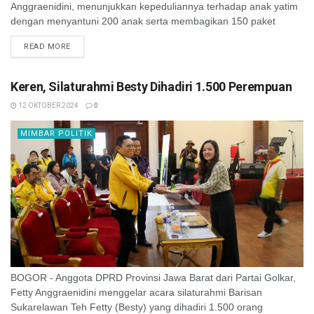
Anggraenidini, menunjukkan kepeduliannya terhadap anak yatim
dengan menyantuni 200 anak serta membagikan 150 paket
sembako dalam acara santunan yang digelar Persatuan
READ MORE
Wartawan ...
Keren, Silaturahmi Besty Dihadiri 1.500 Perempuan
12 OKTOBER 2024
0
MIMBAR POLITIK
BOGOR - Anggota DPRD Provinsi Jawa Barat dari Partai Golkar,
Fetty Anggraenidini menggelar acara silaturahmi Barisan
Sukarelawan Teh Fetty (Besty) yang dihadiri 1.500 orang