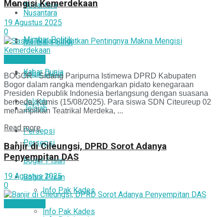
Mengisi Kemerdekaan
Nusantara
Nusantara
19 Agustus 2025
0
Mimbar Politik
Mimbar Politik
Bogor Pisan
Kabar Dunia
Kabar Dunia
BOGOR - Sidang Paripurna Istimewa DPRD Kabupaten
Bogor dalam rangka mendengarkan pidato kenegaraan
Presiden Republik Indonesia berlangsung dengan suasana
Jelajah
berbeda, Kamis (15/08/2025). Para siswa SDN Citeureup 02
Jelajah
menampilkan Teatrikal Merdeka, ...
Read more
Persepsi
Persepsi
Banjir di Cileungsi, DPRD Sorot Adanya
Penyempitan DAS
Bogor Pisan
19 Agustus 2025
Bogor Pisan
0
Info Pak Kades
Bogor Pisan
Info Pak Kades