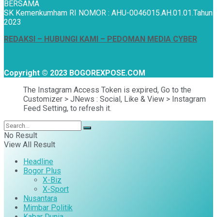
BERSAMA
SK Kemenkumham RI NOMOR : AHU-0046015.AH.01.01.Tahun
2023
REDAKSI –
HUBUNGI KAMI
– PEDOMAN MEDIA CYBER
Copyright © 2023 BOGOREXPOSE.COM
The Instagram Access Token is expired, Go to the
Customizer > JNews : Social, Like & View > Instagram
Feed Setting, to refresh it.
No Result
View All Result
Headline
Bogor Plus
X-Biz
X-Sport
Nusantara
Mimbar Politik
Kabar Dunia